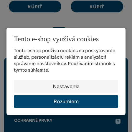
KÚPIŤ
KÚPIŤ
1
2
Tento e-shop využívá cookies
Vinohradníctvo
Tento eshop používa cookies na poskytovanie
služieb, personalizáciu reklám a analyzácii
správanie návštevníkov. Používaním stránok s
ELEKTRICKÉ NÁRADIE
týmto súhlasíte.
RUČNÉ NÁRADIE
Nastavenia
Rozumiem
OPORNÉ KONŠTRUKCIE
OCHRANNÉ PRVKY