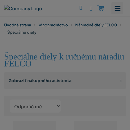
Vyhledat
Úvodná strana
Vinohradníctvo
Náhradné diely FELCO
Špeciálne diely
Špeciálne diely k ručnému náradiu
FELCO
Zobraziť nákupného asistenta
Řazení
Obrázkový
Tabuľko
Ria
produktů
výpis
výpis
výp