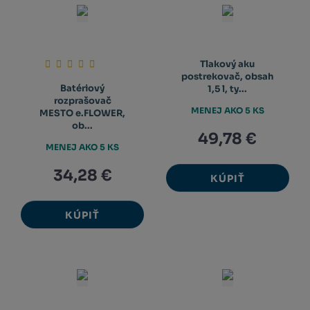
Tlakový aku
postrekovač, obsah
Batériový
1,5 l, ty...
rozprašovač
MENEJ AKO 5 KS
MESTO e.FLOWER,
ob...
49,78 €
MENEJ AKO 5 KS
34,28 €
KÚPIŤ
KÚPIŤ