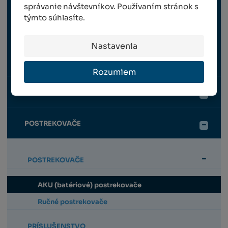
RUČNÉ NÁRADIE
správanie návštevníkov. Používaním stránok s
týmto súhlasíte.
OPORNÉ KONŠTRUKCIE
Nastavenia
OCHRANNÉ PRVKY
Rozumiem
VYVÄZOVANIE VINOHRADU
POSTREKOVAČE
POSTREKOVAČE
AKU (batériové) postrekovače
Ručné postrekovače
PRÍSLUŠENSTVO