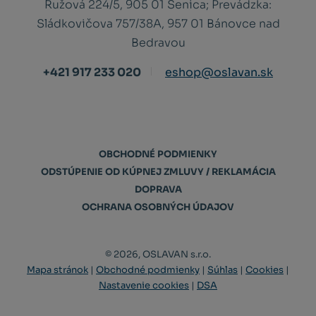
Ružová 224/5, 905 01 Senica;
Prevádzka:
Sládkovičova 757/38A, 957 01 Bánovce nad
Bedravou
+421 917 233 020
eshop@oslavan.sk
OBCHODNÉ PODMIENKY
ODSTÚPENIE OD KÚPNEJ ZMLUVY / REKLAMÁCIA
DOPRAVA
OCHRANA OSOBNÝCH ÚDAJOV
© 2026, OSLAVAN s.r.o.
Mapa stránok
|
Obchodné podmienky
|
Súhlas
|
Cookies
|
Nastavenie cookies
|
DSA