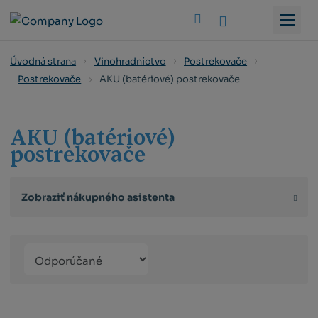
Vyhledat
Úvodná strana
Vinohradníctvo
Postrekovače
AKU (batériové) postrekovače
Postrekovače
AKU (batériové)
postrekovače
Zobraziť nákupného asistenta
Řazení
Obrázkový
Tabuľko
Ria
produktů
výpis
výpis
výp