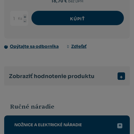
18,70 €
bez DPH
Ks
KÚPIŤ
Navýšit
Změnit
Snížit
množství
počet
množství
Opýtajte sa odborníka
Zdieľať
Zobraziť hodnotenie produktu
Ručné náradie
NOŽNICE A ELEKTRICKÉ NÁRADIE