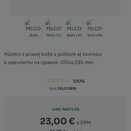
Púzdro z pravej kože s pútkom aj svorkou
k upevneniu na opasok. Dĺžka 235 mm.
100%
Kód
Kód
Kód:
FELCO910
výrobcu:
dodávateľa:
783929400679
783929400679
VIAC AKO 5 KS
23,00 €
s DPH