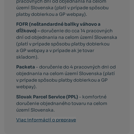
pracovných dni od objednania na celom
území Slovenska (platí v prípade spôsobu
platby dobierkou a GP webpay).
FOFR (neštandardné balíky váhovo a
dĺžkovo) –
doručenie do cca 14 pracovných
dní od objednania na celom území Slovenska
(platí v prípade spôsobu platby dobierkou
a GP webpay a v prípade ak je tovar
skladom).
Packeta
- doručenie do 4 pracovných dni od
objednania na celom území Slovenska (platí
v prípade spôsobu platby dobierkou a GP
webpay).
Slovak Parcel Service (PPL)
- komfortné
doručenie objednaného tovaru na celom
území Slovenska.
Viac informácií o preprave