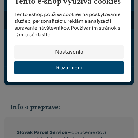
Tento e-shop využívá cookies
BRÚSKY
Tento eshop používa cookies na poskytovanie
PUZDRA NA NOŽNICE A PÍLKY
služieb, personalizáciu reklám a analyzácii
správanie návštevníkov. Používaním stránok s
týmto súhlasíte.
MAZACIE TUKY A SPREJE
Nastavenia
ZVÝHODNENÉ SADY
Rozumiem
NÁHRADNÉ DIELY PRE FELCO, BERGER A ALPEN
Info o preprave:
Slovak Parcel Service –
doručenie do 3