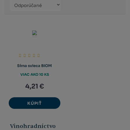
Řazení
Obrázkový
Tabuľko
Ria
produktů
výpis
výpis
výp
Sírna svieca BIOM
VIAC AKO 10 KS
4,21 €
KÚPIŤ
Vinohradníctvo