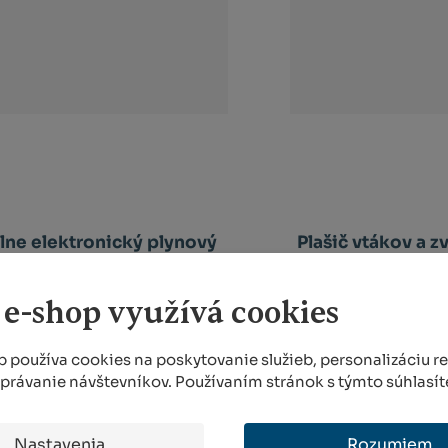
lne elektronický plynový
Plašič vtákov a z
plašič vtákov ...
MARK 
AKTUÁLNE VYPRE
VIAC AKO 5 KS
 e-shop využívá cookies
507,99 €
308,73
 používa cookies na poskytovanie služieb, personalizáciu r
správanie návštevníkov. Používaním stránok s týmto súhlasít
KÚPIŤ
DETAIL
Ks
Navýšit
Změnit
Snížit
množství
počet
množství
Nastavenia
Rozumiem