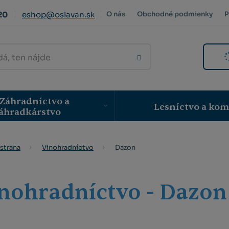
20
eshop@oslavan.sk
O nás
Obchodné podmienky
P
VYHLEDAT
Záhradníctvo a
Lesníctvo a ko
áhradkárstvo
Dazon
strana
Vinohradníctvo
nohradníctvo - Dazon