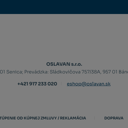
OSLAVAN s.r.o.
 01 Senica;
Prevádzka: Sládkovičova 757/38A, 957 01 Bá
+421 917 233 020
eshop@oslavan.sk
TÚPENIE OD KÚPNEJ ZMLUVY / REKLAMÁCIA
DOPRAVA