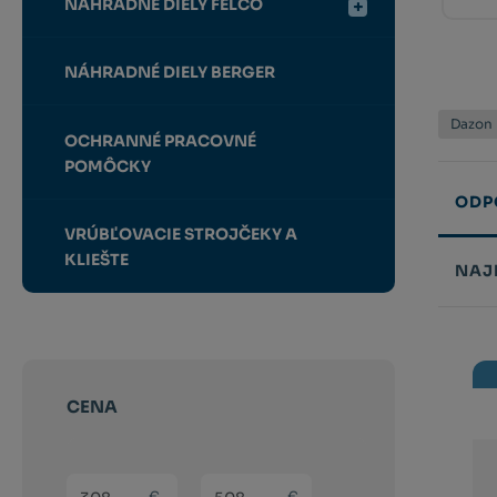
NÁHRADNÉ DIELY FELCO
NÁHRADNÉ DIELY BERGER
Dazon
OCHRANNÉ PRACOVNÉ
POMÔCKY
ODP
VRÚBĽOVACIE STROJČEKY A
KLIEŠTE
NAJ
Řazení
produk
CENA
(sk) Min. hodnota
(sk) Max. hodnota
€
€