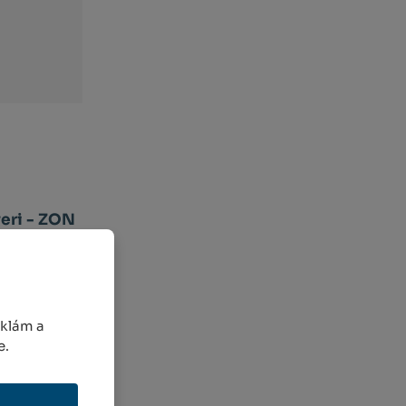
veri - ZON
4
DANÉ
 €
eklám a
e.