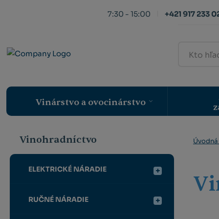
7:30 - 15:00
+421 917 233 0
Kto
hľadá,
ten
nájde
Vinárstvo a ovocinárstvo
z
Vinohradníctvo
Úvodná 
ELEKTRICKÉ NÁRADIE
Vi
RUČNÉ NÁRADIE