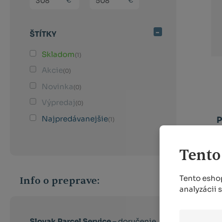
ŠTÍTKY
Skladom
(1)
Akcie
(0)
Novinka
(0)
Výpredaj
(0)
Najpredávanejšie
P
(1)
Tento
Tento eshop
Info o preprave:
analyzácii 
Slovak Parcel Service –
doručenie