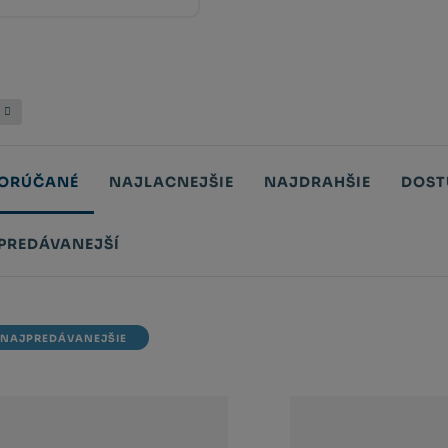
ORÚČANÉ
NAJLACNEJŠIE
NAJDRAHŠIE
DOST
PREDÁVANEJŠÍ
tů
NAJPREDÁVANEJŠIE