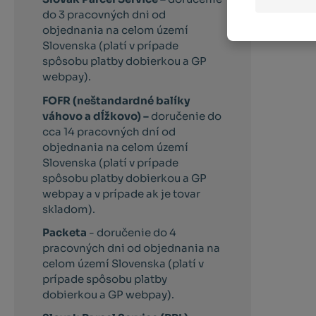
do 3 pracovných dni od
objednania na celom území
Slovenska (platí v prípade
spôsobu platby dobierkou a GP
webpay).
FOFR (neštandardné balíky
váhovo a dĺžkovo) –
doručenie do
cca 14 pracovných dní od
objednania na celom území
Slovenska (platí v prípade
spôsobu platby dobierkou a GP
webpay a v prípade ak je tovar
skladom).
Packeta
- doručenie do 4
pracovných dni od objednania na
celom území Slovenska (platí v
prípade spôsobu platby
dobierkou a GP webpay).