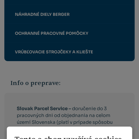
NÁHRADNÉ DIELY BERGER
OCHRANNÉ PRACOVNÉ POMÔCKY
VRÚBĽOVACIE STROJČEKY A KLIEŠTE
Info o preprave:
Slovak Parcel Service –
doručenie do 3
pracovných dni od objednania na celom
území Slovenska (platí v prípade spôsobu
platby dobierkou a GP webpay).