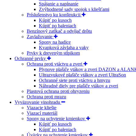
Spájanie a napínanie
Zvýhodnené sady spojok s kliešťami
Príslušenstvo ku konštrukcii
Kúpiť po kusoch
Kúpiť po baleniach
Benzínový zatĺkač a odvíjač drôtu
Zavlažovanie
Spony na hadice
Kvapková závlaha a vaky
Prvky k dreveným stĺpikom
Ochranné prvky
Ochrana proti vtáctvu a zveri
Plynove plašiče vtákov a zveri DAZON a ALA
Ultrazvukové plašiče vtákov a zveri UltraSon
Ochranné siete proti vtáctvu a hmyzu
Náhradné diely pre plašiče vtákov a zveri
Plastová ochrana proti ohryzeniu
Ochrana proti mrazu
Vyväzovanie vinohradu
Viazacie kliešte
Viazací materiál
Spony na uchytenie kmienkov
Kúpiť po kusoch
Kúpiť po baleniach
Úväzky na uchytenie kmienkov