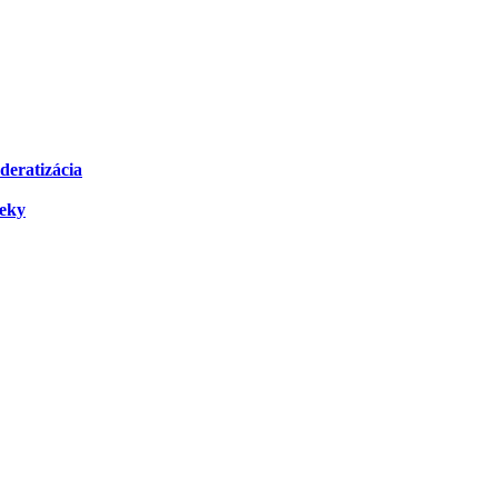
deratizácia
čeky