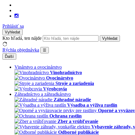
Prihlásiť sa
Vyhledat
Kto hľadá, ten nájde
Vyhledat
Rýchla objednávka
☰
Ďalší
Vinárstvo a ovocinárstvo
Vinohradníctvo
Ovocinárstvo
Stroje a zariadenia
Výrobcovia
Záhradníctvo a záhradkárstvo
Záhradné náradie
Výsadba a výživa rastlín
Oporné a vyväzova
Ochrana rastlín
Zber a vrúbľovanie
Vybavenie záhrady, v
Odborné publikácie