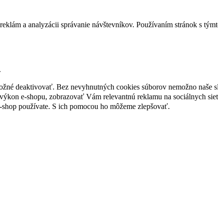
reklám a analyzácii správanie návštevníkov. Používaním stránok s týmto
.
 možné deaktivovať. Bez nevyhnutných cookies súborov nemožno naše s
ýkon e-shopu, zobrazovať Vám relevantnú reklamu na sociálnych sieť
e-shop používate. S ich pomocou ho môžeme zlepšovať.