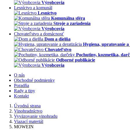
Výrobcovia
Lesníctvo a komunál
Lesníctvo
Komunálna sféra
Stroje a zariadenia
Výrobcovia
Chovateľstvo a domácnosť
Dom a dielňa
Hygiena, upratovanie a 
Chovateľstvo
Pochutiny, kozmetika, dar
Odborné publikácie
Výrobcovia
O nás
Obchodné podmienky
Poradňa
Rady a tipy
Kontakt
Úvodná strana
Vinohradníctvo
Vyväzovanie vinohradu
Viazací materiál
MOWEIN