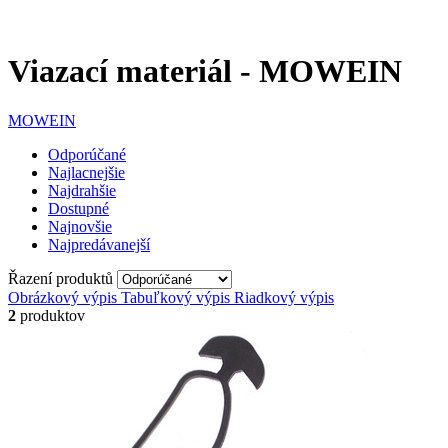
Viazací materiál - MOWEIN
MOWEIN
Odporúčané
Najlacnejšie
Najdrahšie
Dostupné
Najnovšie
Najpredávanejší
Řazení produktů
Obrázkový výpis
Tabuľkový výpis
Riadkový výpis
2
produktov