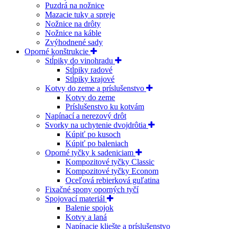
Puzdrá na nožnice
Mazacie tuky a spreje
Nožnice na drôty
Nožnice na káble
Zvýhodnené sady
Oporné konštrukcie
Stĺpiky do vinohradu
Stĺpiky radové
Stĺpiky krajové
Kotvy do zeme a príslušenstvo
Kotvy do zeme
Príslušenstvo ku kotvám
Napínací a nerezový drôt
Svorky na uchytenie dvojdrôtia
Kúpiť po kusoch
Kúpiť po baleniach
Oporné tyčky k sadeniciam
Kompozitové tyčky Classic
Kompozitové tyčky Econom
Oceľová rebierková guľatina
Fixačné spony oporných tyčí
Spojovací materiál
Balenie spojok
Kotvy a laná
Napínacie kliešte a príslušenstvo