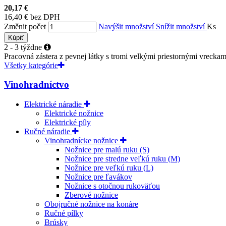
20,17 €
16,40 € bez DPH
Změnit počet
Navýšit množství
Snížit množství
Ks
Kúpiť
2 - 3 týždne
Pracovná zástera z pevnej látky s tromi velkými priestornými vreckami
Všetky kategórie
Vinohradníctvo
Elektrické náradie
Elektrické nožnice
Elektrické píly
Ručné náradie
Vinohradnícke nožnice
Nožnice pre malú ruku (S)
Nožnice pre stredne veľkú ruku (M)
Nožnice pre veľkú ruku (L)
Nožnice pre ľavákov
Nožnice s otočnou rukoväťou
Zberové nožnice
Obojručné nožnice na konáre
Ručné pílky
Brúsky