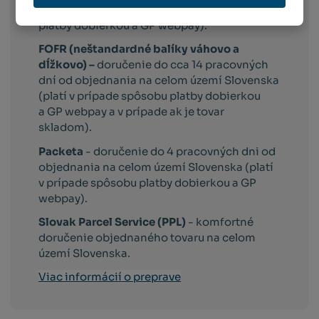
území Slovenska (platí v prípade spôsobu
platby dobierkou a GP webpay).
FOFR (neštandardné balíky váhovo a
dĺžkovo) –
doručenie do cca 14 pracovných
dní od objednania na celom území Slovenska
(platí v prípade spôsobu platby dobierkou
a GP webpay a v prípade ak je tovar
skladom).
Packeta
- doručenie do 4 pracovných dni od
objednania na celom území Slovenska (platí
v prípade spôsobu platby dobierkou a GP
webpay).
Slovak Parcel Service (PPL)
- komfortné
doručenie objednaného tovaru na celom
území Slovenska.
Viac informácií o preprave