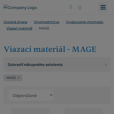
Vyhledat
Úvodná strana
Vinohradníctvo
Vyväzovanie vinohradu
MAGE
Viazací materiál
Viazací materiál - MAGE
Zobraziť nákupného asistenta
MAGE
Řazení
Obrázkový
Tabuľko
Ria
produktů
výpis
výpis
výp