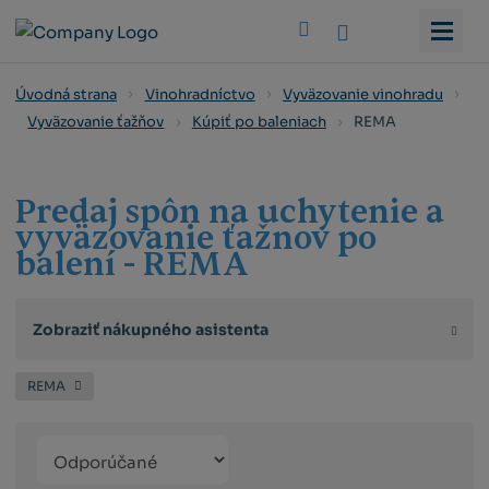
Vyhledat
Úvodná strana
Vinohradníctvo
Vyväzovanie vinohradu
REMA
Vyväzovanie ťažňov
Kúpiť po baleniach
Predaj spôn na uchytenie a
vyväzovanie ťažnov po
balení - REMA
Zobraziť nákupného asistenta
REMA
Řazení
Obrázkový
Tabuľko
Ria
produktů