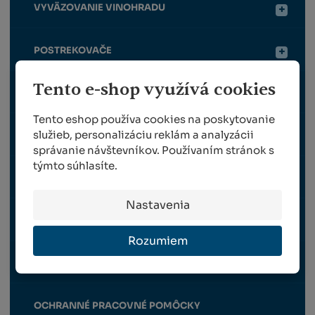
VYVÄZOVANIE VINOHRADU
POSTREKOVAČE
Tento e-shop využívá cookies
HNOJIVÁ / CHÉMIA
Tento eshop používa cookies na poskytovanie
služieb, personalizáciu reklám a analyzácii
TRÁVNE OSIVO
správanie návštevníkov. Používaním stránok s
týmto súhlasíte.
SADENICE RÉVY VINNEJ
Nastavenia
NÁHRADNÉ DIELY FELCO
Rozumiem
NÁHRADNÉ DIELY BERGER
OCHRANNÉ PRACOVNÉ POMÔCKY