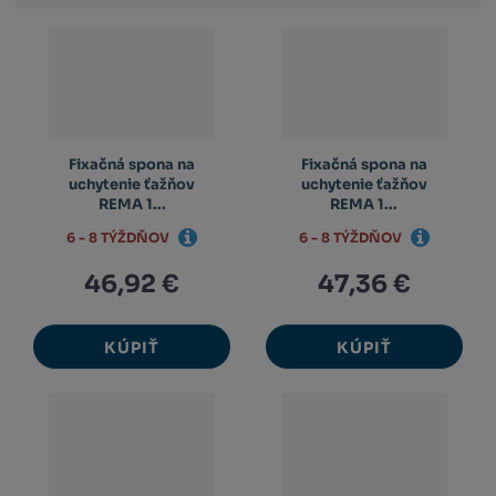
výpis
výpis
výp
Fixačná spona na
Fixačná spona na
uchytenie ťažňov
uchytenie ťažňov
REMA 1...
REMA 1...
6 - 8 TÝŽDŇOV
6 - 8 TÝŽDŇOV
46,92 €
47,36 €
KÚPIŤ
KÚPIŤ