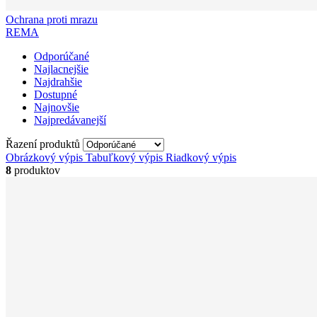
Ochrana proti mrazu
REMA
Odporúčané
Najlacnejšie
Najdrahšie
Dostupné
Najnovšie
Najpredávanejší
Řazení produktů
Obrázkový výpis
Tabuľkový výpis
Riadkový výpis
8
produktov