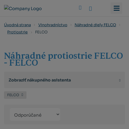
Vyhledat
Úvodná strana
Vinohradníctvo
Náhradné diely FELCO
FELCO
Protiostrie
Náhradné protiostrie FELCO
- FELCO
Zobraziť nákupného asistenta
FELCO
Řazení
Obrázkový
Tabuľko
Ria
produktů
výpis
výpis
výp