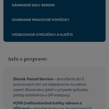
NÁHRADNÉ DIELY BERGER
OCHRANNÉ PRACOVNÉ POMÔCKY
VRÚBĽOVACIE STROJČEKY A KLIEŠTE
Info o preprave:
Slovak Parcel Service –
doručenie do 3
pracovných dni od objednania na celom
území Slovenska (platí v prípade spôsobu
platby dobierkou a GP webpay).
FOFR (neštandardné balíky váhovo a
dĺžkovo) –
doručenie do cca 14 pracovných