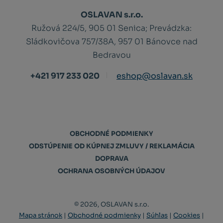
OSLAVAN s.r.o.
Ružová 224/5, 905 01 Senica;
Prevádzka:
Sládkovičova 757/38A, 957 01 Bánovce nad
Bedravou
+421 917 233 020
eshop@oslavan.sk
OBCHODNÉ PODMIENKY
ODSTÚPENIE OD KÚPNEJ ZMLUVY / REKLAMÁCIA
DOPRAVA
OCHRANA OSOBNÝCH ÚDAJOV
© 2026, OSLAVAN s.r.o.
Mapa stránok
|
Obchodné podmienky
|
Súhlas
|
Cookies
|