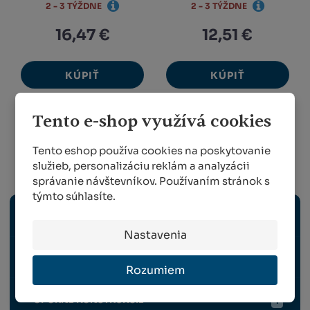
2 - 3 TÝŽDNE
2 - 3 TÝŽDNE
16,47 €
12,51 €
KÚPIŤ
KÚPIŤ
Tento e-shop využívá cookies
1
2
Tento eshop používa cookies na poskytovanie
služieb, personalizáciu reklám a analyzácii
Vinohradníctvo
správanie návštevníkov. Používaním stránok s
týmto súhlasíte.
ELEKTRICKÉ NÁRADIE
Nastavenia
RUČNÉ NÁRADIE
Rozumiem
OPORNÉ KONŠTRUKCIE