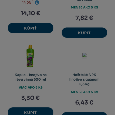
14 DNÍ
MENEJ AKO 5 KS
14,10 €
7,82 €
KÚPIŤ
KÚPIŤ
Kapka - hnojivo na
Hoštické NPK
révu vinnú 500 ml
hnojivo s guánom
2,5 kg
VIAC AKO 5 KS
MENEJ AKO 5 KS
3,30 €
6,43 €
KÚPIŤ