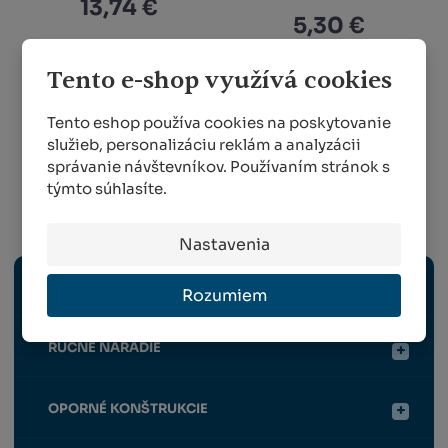
13,74 €
5,30 €
KÚPIŤ
Tento e-shop využívá cookies
KÚPIŤ
Tento eshop používa cookies na poskytovanie
služieb, personalizáciu reklám a analyzácii
správanie návštevníkov. Používaním stránok s
1
2
týmto súhlasíte.
Vinohradníctvo
Nastavenia
ELEKTRICKÉ NÁRADIE
Rozumiem
RUČNÉ NÁRADIE
OPORNÉ KONŠTRUKCIE