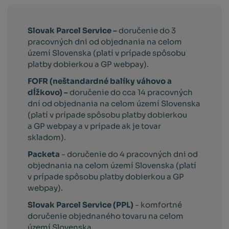
Slovak Parcel Service –
doručenie do 3
pracovných dni od objednania na celom
území Slovenska (platí v prípade spôsobu
platby dobierkou a GP webpay).
FOFR (neštandardné balíky váhovo a
dĺžkovo) –
doručenie do cca 14 pracovných
dní od objednania na celom území Slovenska
(platí v prípade spôsobu platby dobierkou
a GP webpay a v prípade ak je tovar
skladom).
Packeta
- doručenie do 4 pracovných dni od
objednania na celom území Slovenska (platí
v prípade spôsobu platby dobierkou a GP
webpay).
Slovak Parcel Service (PPL)
- komfortné
doručenie objednaného tovaru na celom
území Slovenska.