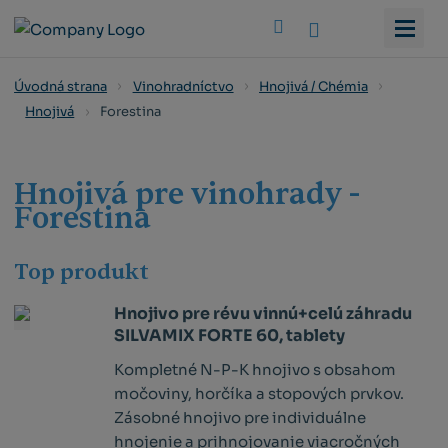
Vyhledat
Úvodná strana
Vinohradníctvo
Hnojivá / Chémia
Forestina
Hnojivá
Hnojivá pre vinohrady -
Forestina
Top produkt
Hnojivo pre révu vinnú+celú záhradu
SILVAMIX FORTE 60, tablety
Kompletné N-P-K hnojivo s obsahom
močoviny, horčíka a stopových prvkov.
Zásobné hnojivo pre individuálne
hnojenie a prihnojovanie viacročných