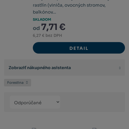
rastlín (viniča, ovocných stromov,
balkónov...
SKLADOM
7,71 €
od
6,27 € bez DPH
DETAIL
Zobraziť nákupného asistenta
Forestina
Řazení
Obrázkový
Tabuľko
Ria
produktů
výpis
výpis
výp