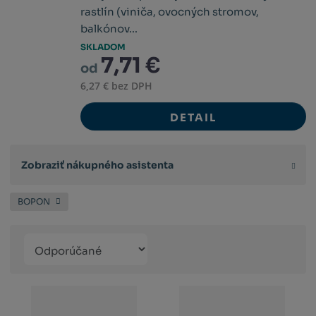
rastlín (viniča, ovocných stromov,
balkónov...
SKLADOM
7,71 €
od
6,27 € bez DPH
DETAIL
Zobraziť nákupného asistenta
BOPON
Řazení
Obrázkový
Tabuľko
Ria
produktů
výpis
výpis
výp