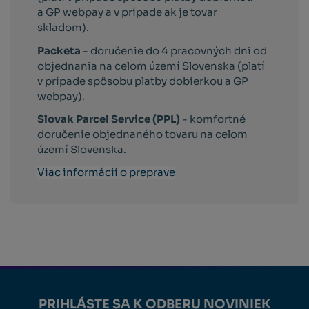
a GP webpay a v prípade ak je tovar
skladom).
Packeta
- doručenie do 4 pracovných dni od
objednania na celom území Slovenska (platí
v prípade spôsobu platby dobierkou a GP
webpay).
Slovak Parcel Service (PPL)
- komfortné
doručenie objednaného tovaru na celom
území Slovenska.
Viac informácií o preprave
PRIHLÁSTE SA K ODBERU NOVINIEK