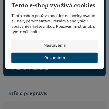
Tento e-shop využívá cookies
OPORNÉ A VYVÄZOVACIE PRVKY PRE RASTLINY
Tento eshop používa cookies na poskytovanie
služieb, personalizáciu reklám a analyzácii
OCHRANA RASTLÍN
správanie návštevníkov. Používaním stránok s
týmto súhlasíte.
ZBER A VRÚBĽOVANIE
Nastavenia
VYBAVENIE ZÁHRADY, VONKAJŠIE ELEKTRO
Rozumiem
ODBORNÉ PUBLIKÁCIE
Info o preprave: