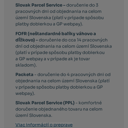
Slovak Parcel Service –
doručenie do 3
pracovných dni od objednania na celom
území Slovenska (platí v prípade spôsobu
platby dobierkou a GP webpay).
FOFR (neštandardné balíky váhovo a
dĺžkovo) –
doručenie do cca 14 pracovných
dní od objednania na celom území Slovenska
(platí v prípade spôsobu platby dobierkou
a GP webpay a v prípade ak je tovar
skladom).
Packeta
- doručenie do 4 pracovných dni od
objednania na celom území Slovenska (platí
v prípade spôsobu platby dobierkou a GP
webpay).
Slovak Parcel Service (PPL)
- komfortné
doručenie objednaného tovaru na celom
území Slovenska.
Viac informácií o preprave