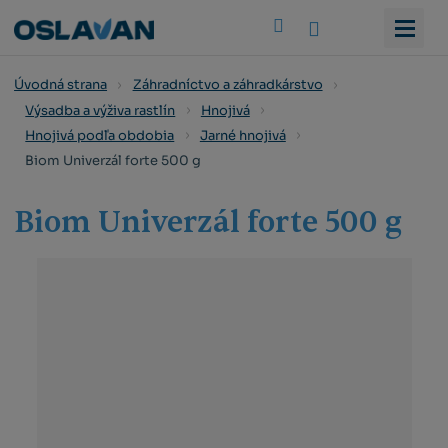
Vyhledat
Úvodná strana
Záhradníctvo a záhradkárstvo
Výsadba a výživa rastlín
Hnojivá
Hnojivá podľa obdobia
Jarné hnojivá
Biom Univerzál forte 500 g
Biom Univerzál forte 500 g