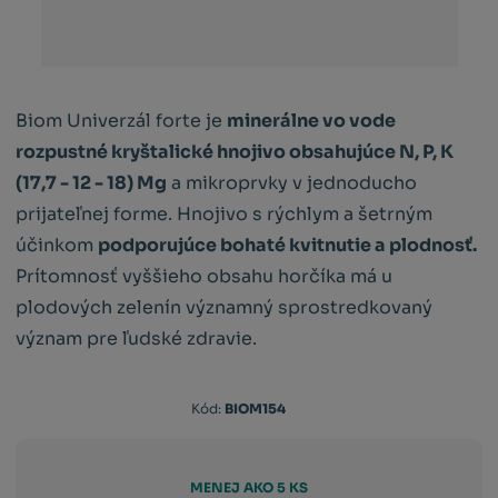
Biom Univerzál forte je
minerálne vo vode
rozpustné kryštalické hnojivo obsahujúce N, P, K
(17,7 - 12 - 18) Mg
a mikroprvky v jednoducho
prijateľnej forme. Hnojivo s rýchlym a šetrným
účinkom
podporujúce bohaté kvitnutie a plodnosť.
Prítomnosť vyššieho obsahu horčíka má u
plodových zelenín významný sprostredkovaný
význam pre ľudské zdravie.
Kód
Kód:
BIOM154
výrobcu:
8595078500900
MENEJ AKO 5 KS