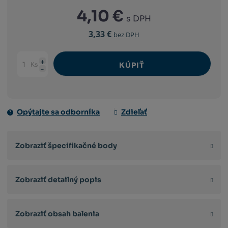
4,10 €
s DPH
3,33 €
bez DPH
Ks
KÚPIŤ
Navýšit
Změnit
Snížit
množství
počet
množství
Opýtajte sa odborníka
Zdieľať
Zobraziť špecifikačné body
Zobraziť detailný popis
Zobraziť obsah balenia