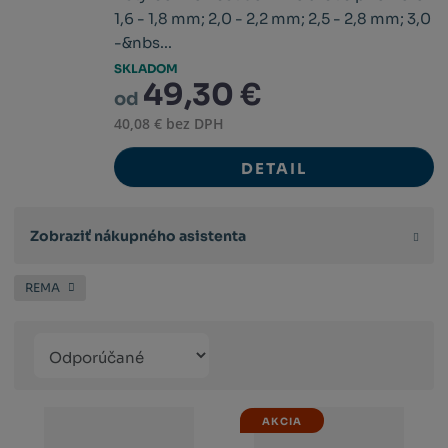
1,6 - 1,8 mm; 2,0 - 2,2 mm; 2,5 - 2,8 mm; 3,0
-&nbs...
SKLADOM
49,30 €
od
40,08 € bez DPH
DETAIL
Zobraziť nákupného asistenta
REMA
Řazení
Obrázkový
Tabuľko
Ria
produktů
výpis
výpis
výp
AKCIA