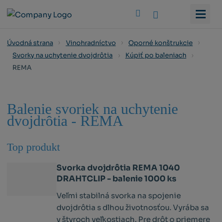
Vyhledat
Úvodná strana
Vinohradníctvo
Oporné konštrukcie
Svorky na uchytenie dvojdrôtia
Kúpiť po baleniach
REMA
Balenie svoriek na uchytenie
dvojdrôtia - REMA
Top produkt
Svorka dvojdrôtia REMA 1040
DRAHTCLIP - balenie 1000 ks
Veľmi stabilná svorka na spojenie
dvojdrôtia s dlhou životnosťou. Vyrába sa
v štyroch veľkostiach. Pre drôt o priemere