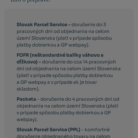
Slovak Parcel Service –
doručenie do 3
pracovných dni od objednania na celom
území Slovenska (platí v prípade spôsobu
platby dobierkou a GP webpay).
FOFR (neštandardné balíky váhovo a
dĺžkovo) –
doručenie do cca 14 pracovných
dní od objednania na celom území Slovenska
(platí v prípade spôsobu platby dobierkou
a GP webpay a v prípade ak je tovar
skladom).
Packeta
- doručenie do 4 pracovných dni od
objednania na celom území Slovenska (platí
v prípade spôsobu platby dobierkou a GP
webpay).
Slovak Parcel Service (PPL)
- komfortné
doručenie objednaného tovaru na celom