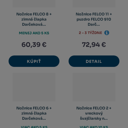
Nožnice FELCO 8 +
Nožnice FELCO 11 +
zimná čiapka
puzdro FELCO 910
Darčeková...
Darč...
2 - 3 TÝŽDNE
MENEJ AKO 5 KS
60,39 €
72,94 €
KÚPIŤ
DETAIL
Nožnice FELCO 6 +
Nožnice FELCO 2 +
zimná čiapka
vreckový
Darčeková...
švajčiarsky n...
VIAC AKO 5 KS
VIAC AKO 10 KS