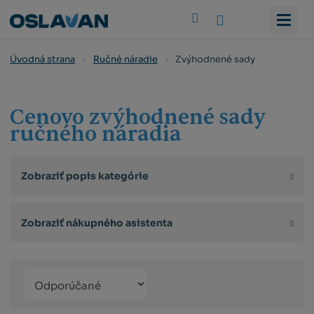
Vyhledat
Zvýhodnené sady
Úvodná strana
Ručné náradie
Cenovo zvýhodnené sady
ručného náradia
Zobraziť popis kategórie
Zobraziť nákupného asistenta
Řazení
Obrázkový
Tabuľko
Ria
produktů
výpis
výpis
výp