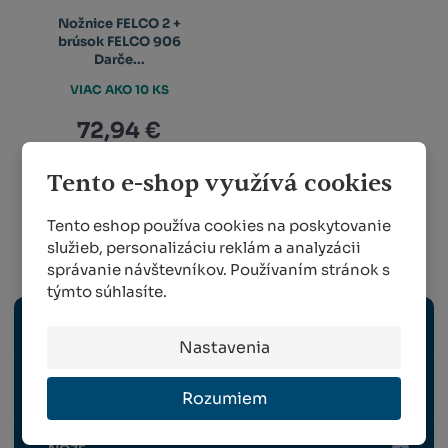
Nožnice FELCO 2 +
brúsok FELCO 906
Darče...
VIAC AKO 10 KS
72,94 €
Tento e-shop využívá cookies
KÚPIŤ
Tento eshop používa cookies na poskytovanie
služieb, personalizáciu reklám a analyzácii
Ručné náradie
správanie návštevníkov. Používaním stránok s
týmto súhlasíte.
NOŽNICE A ELEKTRICKÉ NÁRADIE
Nastavenia
PÍLKY
Rozumiem