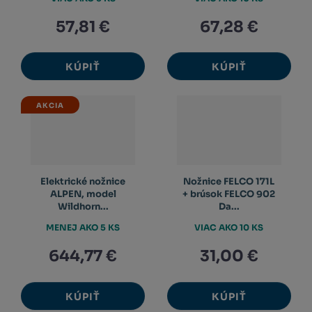
57,81 €
67,28 €
KÚPIŤ
KÚPIŤ
AKCIA
Elektrické nožnice
Nožnice FELCO 171L
ALPEN, model
+ brúsok FELCO 902
Wildhorn...
Da...
MENEJ AKO 5 KS
VIAC AKO 10 KS
644,77 €
31,00 €
KÚPIŤ
KÚPIŤ