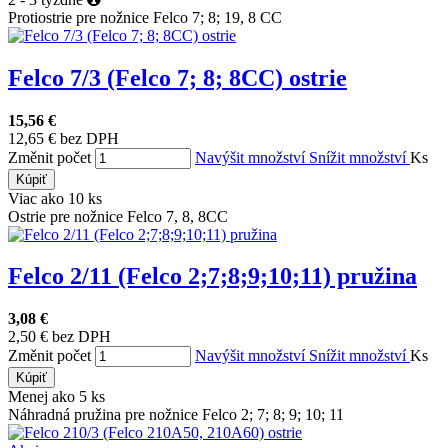
Protiostrie pre nožnice Felco 7; 8; 19, 8 CC
Felco 7/3 (Felco 7; 8; 8CC) ostrie
15,56 €
12,65 € bez DPH
Změnit počet
Navýšit množství
Snížit množství
Ks
Kúpiť
Viac ako 10 ks
Ostrie pre nožnice Felco 7, 8, 8CC
Felco 2/11 (Felco 2;7;8;9;10;11) pružina
3,08 €
2,50 € bez DPH
Změnit počet
Navýšit množství
Snížit množství
Ks
Kúpiť
Menej ako 5 ks
Náhradná pružina pre nožnice Felco 2; 7; 8; 9; 10; 11