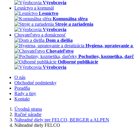
Výrobcovia
Lesníctvo a komunál
Lesníctvo
Komunálna sféra
Stroje a zariadenia
Výrobcovia
Chovateľstvo a domácnosť
Dom a dielňa
Hygiena, upratovanie a 
Chovateľstvo
Pochutiny, kozmetika, dar
Odborné publikácie
Výrobcovia
O nás
Obchodné podmienky
Poradňa
Rady a tipy
Kontakt
Úvodná strana
Ručné náradie
Náhradné diely pre FELCO, BERGER a ALPEN
Náhradné diely FELCO