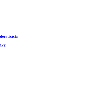
deratizácia
čeky