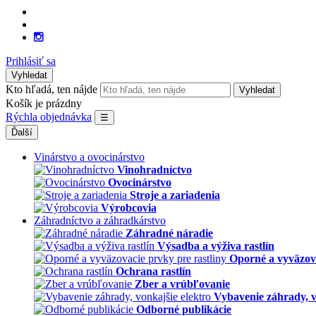
Prihlásiť sa
Vyhledat
Kto hľadá, ten nájde
Vyhledat
Košík je prázdny
Rýchla objednávka
☰
Ďalší
Vinárstvo a ovocinárstvo
Vinohradníctvo
Ovocinárstvo
Stroje a zariadenia
Výrobcovia
Záhradníctvo a záhradkárstvo
Záhradné náradie
Výsadba a výživa rastlín
Oporné a vyväzova
Ochrana rastlín
Zber a vrúbľovanie
Vybavenie záhrady, v
Odborné publikácie