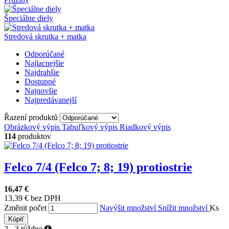
Špeciálne diely
Stredová skrutka + matka
Odporúčané
Najlacnejšie
Najdrahšie
Dostupné
Najnovšie
Najpredávanejší
Řazení produktů
Obrázkový výpis
Tabuľkový výpis
Riadkový výpis
114
produktov
Felco 7/4 (Felco 7; 8; 19) protiostrie
16,47 €
13,39 € bez DPH
Změnit počet
Navýšit množství
Snížit množství
Ks
Kúpiť
2 - 3 týždne