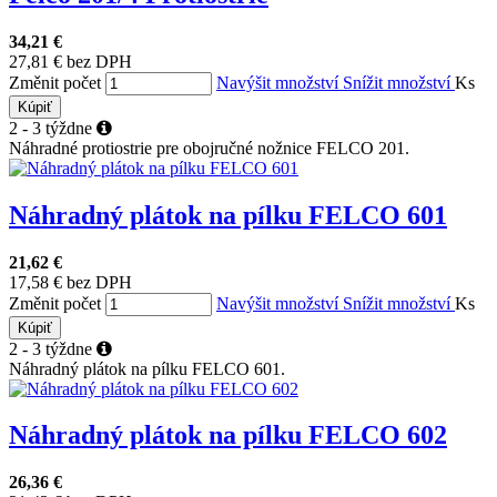
34,21 €
27,81 € bez DPH
Změnit počet
Navýšit množství
Snížit množství
Ks
Kúpiť
2 - 3 týždne
Náhradné protiostrie pre obojručné nožnice FELCO 201.
Náhradný plátok na pílku FELCO 601
21,62 €
17,58 € bez DPH
Změnit počet
Navýšit množství
Snížit množství
Ks
Kúpiť
2 - 3 týždne
Náhradný plátok na pílku FELCO 601.
Náhradný plátok na pílku FELCO 602
26,36 €