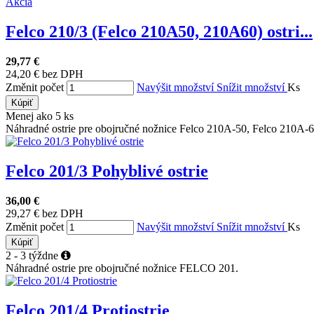
Akcia
Felco 210/3 (Felco 210A50, 210A60) ostri...
29,77 €
24,20 € bez DPH
Změnit počet
Navýšit množství
Snížit množství
Ks
Kúpiť
Menej ako 5 ks
Náhradné ostrie pre obojručné nožnice Felco 210A-50, Felco 210A-6
Felco 201/3 Pohyblivé ostrie
36,00 €
29,27 € bez DPH
Změnit počet
Navýšit množství
Snížit množství
Ks
Kúpiť
2 - 3 týždne
Náhradné ostrie pre obojručné nožnice FELCO 201.
Felco 201/4 Protiostrie