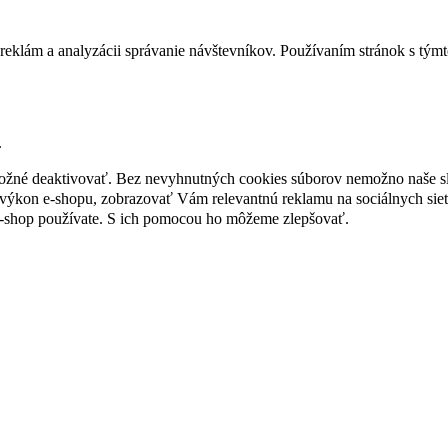
reklám a analyzácii správanie návštevníkov. Používaním stránok s týmto
.
 možné deaktivovať. Bez nevyhnutných cookies súborov nemožno naše s
ýkon e-shopu, zobrazovať Vám relevantnú reklamu na sociálnych sieť
e-shop používate. S ich pomocou ho môžeme zlepšovať.