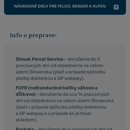
NÁHRADNÉ DIELY PRE FELCO, BERGER A ALPEN
Info o preprave:
Slovak Parcel Service –
doručenie do 3
pracovných dni od objednania na celom
území Slovenska (platí v prípade spôsobu
platby dobierkou a GP webpay).
FOFR (neštandardné balíky váhovo a
dĺžkovo) –
doručenie do cca 14 pracovných
dní od objednania na celom území Slovenska
(platí v prípade spôsobu platby dobierkou
a GP webpay a v prípade ak je tovar
skladom).
Packeta
- doručenie do 4 pracovných dni od