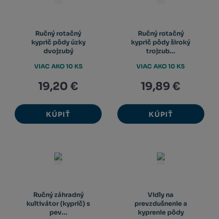
Ručný rotačný
Ručný rotačný
kyprič pôdy úzky
kyprič pôdy široký
dvojzubý
trojzub...
VIAC AKO 10 KS
VIAC AKO 10 KS
19,20 €
19,89 €
KÚPIŤ
KÚPIŤ
Ručný záhradný
Vidly na
kultivátor (kyprič) s
prevzdušnenie a
pev...
kyprenie pôdy