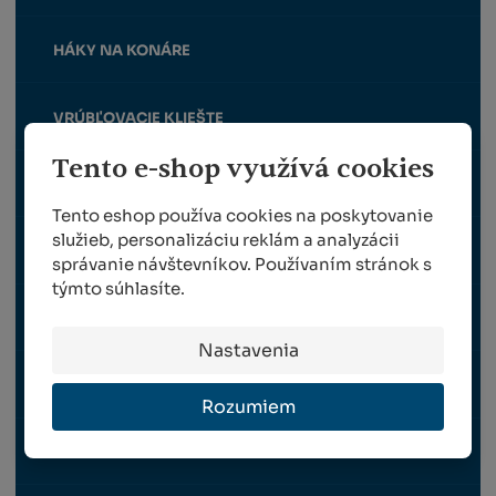
HÁKY NA KONÁRE
VRÚBĽOVACIE KLIEŠTE
Tento e-shop využívá cookies
ZBERAČE JABĹK A ORECHOV
Tento eshop používa cookies na poskytovanie
služieb, personalizáciu reklám a analyzácii
BRÚSKY
správanie návštevníkov. Používaním stránok s
týmto súhlasíte.
PUZDRA NA NOŽNICE A PÍLKY
Nastavenia
MAZACIE TUKY A SPREJE
Rozumiem
ZVÝHODNENÉ SADY