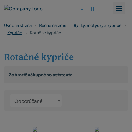
Vyhledat
Úvodná strana
Ručné náradie
Rýliky, motyčky a kypriče
Rotačné kypriče
Kypriče
Rotačné kypriče
Zobraziť nákupného asistenta
Řazení
Obrázkový
Tabuľko
Ria
produktů
výpis
výpis
výp