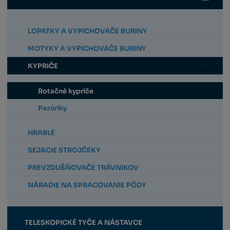
LOPATKY A VYPICHOVAČE BURINY
MOTYKY A VYPICHOVAČE BURINY
KYPRIČE
Rotačné kypriče
Pazúriky
HRABLE
SEJACIE STROJČEKY
PREVZDUŠŇOVAČE TRÁVNIKOV
NÁRADIE NA SPRACOVANIE PÔDY
TELESKOPICKÉ TYČE A NÁSTAVCE