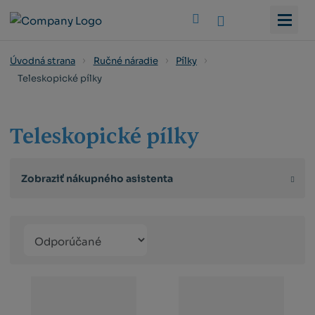
Vyhledat
Úvodná strana
Ručné náradie
Pílky
Teleskopické pílky
Teleskopické pílky
Zobraziť nákupného asistenta
Řazení
Obrázkový
Tabuľko
Ria
produktů
výpis
výpis
výp