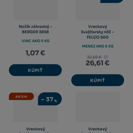
Nožík záhradný –
Vreckový
BERGER 3858
švajčiarsky nôž -
FELCO 500
VIAC AKO 5 KS
MENEJ AKO 5 KS
1,07 €
32,60 €
26,61 €
KÚPIŤ
KÚPIŤ
AKCIA
-
37
%
Vreckový
Vreckový