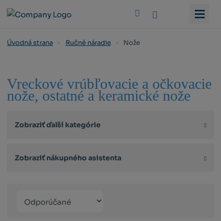
Vyhledat
Nože
Úvodná strana
Ručné náradie
Vreckové vrúbľovacie a očkovacie
nože, ostatné a keramické nože
Zobraziť ďalší kategórie
Zobraziť nákupného asistenta
Řazení
Obrázkový
Tabuľko
Ria
produktů
výpis
výpis
výp