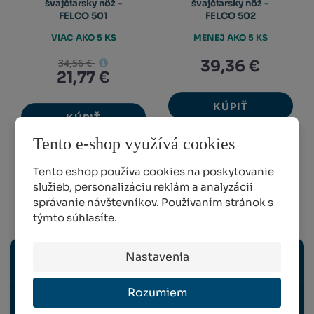
švajčiarsky nôž -
švajčiarsky nôž -
FELCO 501
FELCO 502
VIAC AKO 5 KS
MENEJ AKO 5 KS
34,56 €
39,36 €
21,77 €
KÚPIŤ
KÚPIŤ
Tento e-shop využívá cookies
Tento eshop používa cookies na poskytovanie
1
2
služieb, personalizáciu reklám a analyzácii
správanie návštevníkov. Používaním stránok s
týmto súhlasíte.
Ručné náradie
Nastavenia
NOŽNICE A ELEKTRICKÉ NÁRADIE
Rozumiem
PÍLKY