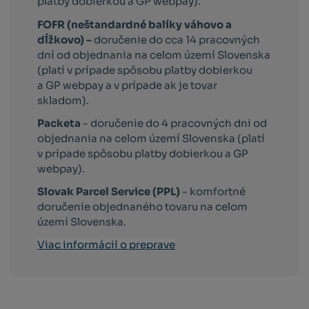
platby dobierkou a GP webpay).
FOFR (neštandardné balíky váhovo a
dĺžkovo) –
doručenie do cca 14 pracovných
dní od objednania na celom území Slovenska
(platí v prípade spôsobu platby dobierkou
a GP webpay a v prípade ak je tovar
skladom).
Packeta
- doručenie do 4 pracovných dni od
objednania na celom území Slovenska (platí
v prípade spôsobu platby dobierkou a GP
webpay).
Slovak Parcel Service (PPL)
- komfortné
doručenie objednaného tovaru na celom
území Slovenska.
Viac informácií o preprave