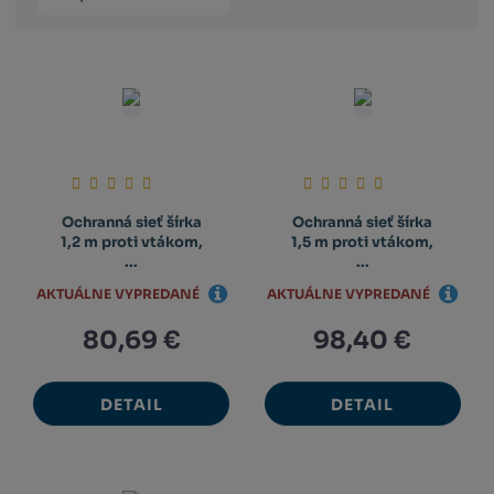
produktů
výpis
výpis
výp
Ochranná sieť šírka
Ochranná sieť šírka
1,2 m proti vtákom,
1,5 m proti vtákom,
...
...
AKTUÁLNE VYPREDANÉ
AKTUÁLNE VYPREDANÉ
80,69 €
98,40 €
DETAIL
DETAIL