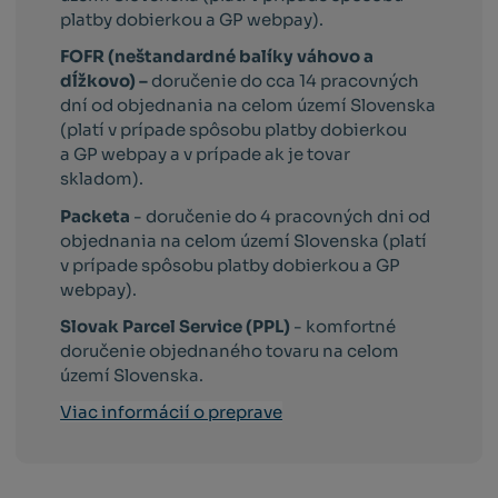
platby dobierkou a GP webpay).
FOFR (neštandardné balíky váhovo a
dĺžkovo) –
doručenie do cca 14 pracovných
dní od objednania na celom území Slovenska
(platí v prípade spôsobu platby dobierkou
a GP webpay a v prípade ak je tovar
skladom).
Packeta
- doručenie do 4 pracovných dni od
objednania na celom území Slovenska (platí
v prípade spôsobu platby dobierkou a GP
webpay).
Slovak Parcel Service (PPL)
- komfortné
doručenie objednaného tovaru na celom
území Slovenska.
Viac informácií o preprave