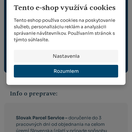
Tento e-shop využívá cookies
NÁHRADNÉ DIELY FELCO
Tento eshop používa cookies na poskytovanie
služieb, personalizáciu reklám a analyzácii
NÁHRADNÉ DIELY BERGER
správanie návštevníkov. Používaním stránok s
týmto súhlasíte.
OCHRANNÉ PRACOVNÉ POMÔCKY
Nastavenia
VRÚBĽOVACIE STROJČEKY A KLIEŠTE
Rozumiem
Info o preprave:
Slovak Parcel Service –
doručenie do 3
pracovných dni od objednania na celom
území Slovenska (platí v prípade spôsobu