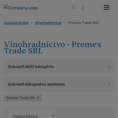
Vyhledat
Premex Trade SRL
Úvodná strana
Vinohradníctvo
Vinohradníctvo - Premex
Trade SRL
Zobraziť ďalší kategórie
Zobraziť nákupného asistenta
Premex Trade SRL
Řazení
Obrázkový
Tabuľko
Ria