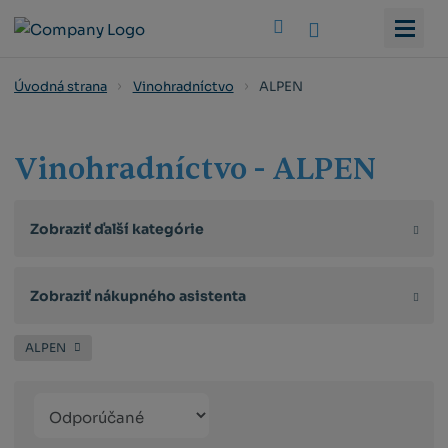
Vyhledat
ALPEN
Úvodná strana
Vinohradníctvo
Vinohradníctvo - ALPEN
Zobraziť ďalší kategórie
Zobraziť nákupného asistenta
ALPEN
Řazení
Obrázkový
Tabuľko
Ria
produktů
výpis
výpis
výp