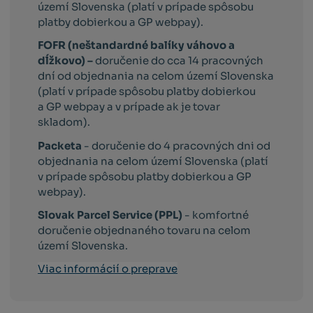
území Slovenska (platí v prípade spôsobu
platby dobierkou a GP webpay).
FOFR (neštandardné balíky váhovo a
dĺžkovo) –
doručenie do cca 14 pracovných
dní od objednania na celom území Slovenska
(platí v prípade spôsobu platby dobierkou
a GP webpay a v prípade ak je tovar
skladom).
Packeta
- doručenie do 4 pracovných dni od
objednania na celom území Slovenska (platí
v prípade spôsobu platby dobierkou a GP
webpay).
Slovak Parcel Service (PPL)
- komfortné
doručenie objednaného tovaru na celom
území Slovenska.
Viac informácií o preprave