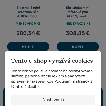
Elektrická mini
Elektrická mini
reťazová píla
reťazová píla
ALPEN, mod...
ALPEN, mod...
MENEJ AKO 5 KS
MENEJ AKO 5 KS
386,34 €
308,85 €
KÚPIŤ
KÚPIŤ
Tento e-shop využívá cookies
1
2
Tento eshop používa cookies na poskytovanie
služieb, personalizáciu reklám a analyzácii
Vinohradníctvo
správanie návštevníkov. Používaním stránok s
týmto súhlasíte.
ELEKTRICKÉ NÁRADIE
Nastavenia