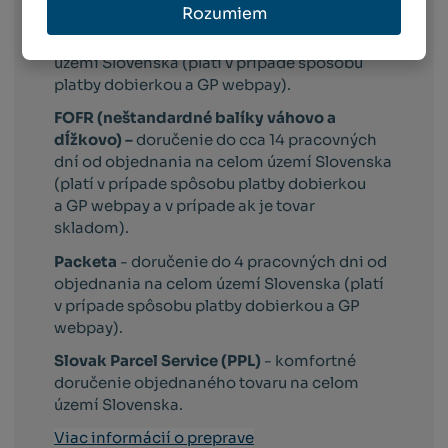
Rozumiem
Slovak Parcel Service –
doručenie do 3
pracovných dni od objednania na celom
území Slovenska (platí v prípade spôsobu
platby dobierkou a GP webpay).
FOFR (neštandardné balíky váhovo a
dĺžkovo) –
doručenie do cca 14 pracovných
dní od objednania na celom území Slovenska
(platí v prípade spôsobu platby dobierkou
a GP webpay a v prípade ak je tovar
skladom).
Packeta
- doručenie do 4 pracovných dni od
objednania na celom území Slovenska (platí
v prípade spôsobu platby dobierkou a GP
webpay).
Slovak Parcel Service (PPL)
- komfortné
doručenie objednaného tovaru na celom
území Slovenska.
Viac informácií o preprave