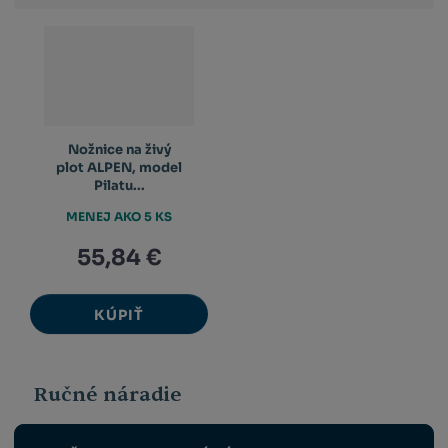
výpis
výpis
výp
Nožnice na živý
plot ALPEN, model
Pilatu...
MENEJ AKO 5 KS
55,84 €
KÚPIŤ
Ručné náradie