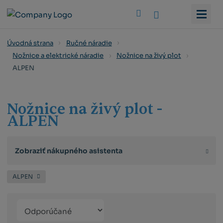
Vyhledat
Úvodná strana
Ručné náradie
Nožnice a elektrické náradie
Nožnice na živý plot
ALPEN
Nožnice na živý plot -
ALPEN
Zobraziť nákupného asistenta
ALPEN
Řazení
Obrázkový
Tabuľko
Ria
produktů