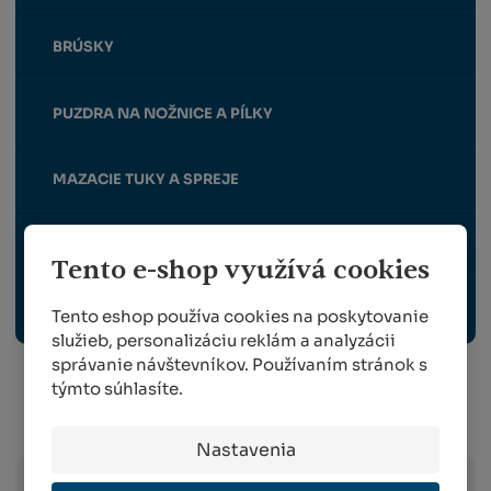
BRÚSKY
PUZDRA NA NOŽNICE A PÍLKY
MAZACIE TUKY A SPREJE
ZVÝHODNENÉ SADY
Tento e-shop využívá cookies
NÁHRADNÉ DIELY PRE FELCO, BERGER A ALPEN
Tento eshop používa cookies na poskytovanie
služieb, personalizáciu reklám a analyzácii
správanie návštevníkov. Používaním stránok s
týmto súhlasíte.
Info o preprave:
Nastavenia