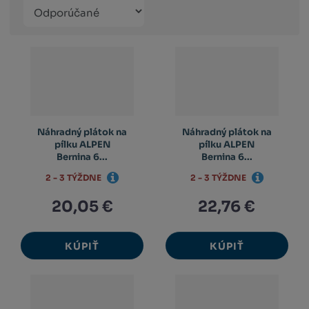
Řazení
Obrázkový
Tabuľko
Ria
produktů
výpis
výpis
výp
Náhradný plátok na
Náhradný plátok na
pílku ALPEN
pílku ALPEN
Bernina 6...
Bernina 6...
2 - 3 TÝŽDNE
2 - 3 TÝŽDNE
20,05 €
22,76 €
KÚPIŤ
KÚPIŤ