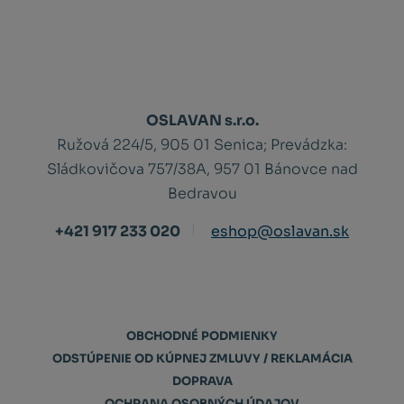
OSLAVAN s.r.o.
Ružová 224/5, 905 01 Senica;
Prevádzka:
Sládkovičova 757/38A, 957 01 Bánovce nad
Bedravou
+421 917 233 020
eshop@oslavan.sk
OBCHODNÉ PODMIENKY
ODSTÚPENIE OD KÚPNEJ ZMLUVY / REKLAMÁCIA
DOPRAVA
OCHRANA OSOBNÝCH ÚDAJOV