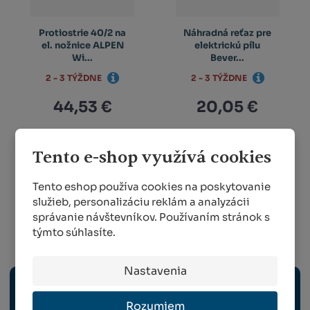
Protiostrie 40/2 na
Náhradná reťaz pre
el. nožnice ALPEN
elektrickú pílu
Wi...
Bever...
2 - 3 TÝŽDNE
2 - 3 TÝŽDNE
44,53 €
20,05 €
KÚPIŤ
KÚPIŤ
Tento e-shop využívá cookies
Tento eshop používa cookies na poskytovanie
služieb, personalizáciu reklám a analyzácii
1
2
správanie návštevníkov. Používaním stránok s
týmto súhlasíte.
Ručné náradie
Nastavenia
NOŽNICE A ELEKTRICKÉ NÁRADIE
Rozumiem