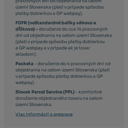
pracovných dni od objednania na celom
území Slovenska (platí v prípade spôsobu
platby dobierkou a GP webpay).
FOFR (neštandardné balíky váhovo a
dĺžkovo) –
doručenie do cca 14 pracovných
dní od objednania na celom území Slovenska
(platí v prípade spôsobu platby dobierkou
a GP webpay a v prípade ak je tovar
skladom).
Packeta
- doručenie do 4 pracovných dni od
objednania na celom území Slovenska (platí
v prípade spôsobu platby dobierkou a GP
webpay).
Slovak Parcel Service (PPL)
- komfortné
doručenie objednaného tovaru na celom
území Slovenska.
Viac informácií o preprave