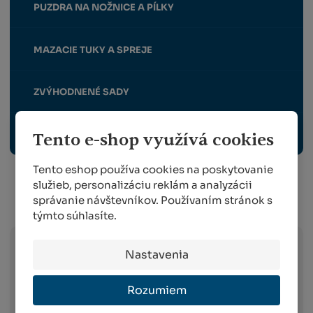
PUZDRA NA NOŽNICE A PÍLKY
MAZACIE TUKY A SPREJE
ZVÝHODNENÉ SADY
NÁHRADNÉ DIELY PRE FELCO, BERGER A ALPEN
Tento e-shop využívá cookies
Tento eshop používa cookies na poskytovanie
služieb, personalizáciu reklám a analyzácii
správanie návštevníkov. Používaním stránok s
Info o preprave:
týmto súhlasíte.
Nastavenia
Slovak Parcel Service –
doručenie do 3
pracovných dni od objednania na celom
Rozumiem
území Slovenska (platí v prípade spôsobu
platby dobierkou a GP webpay).