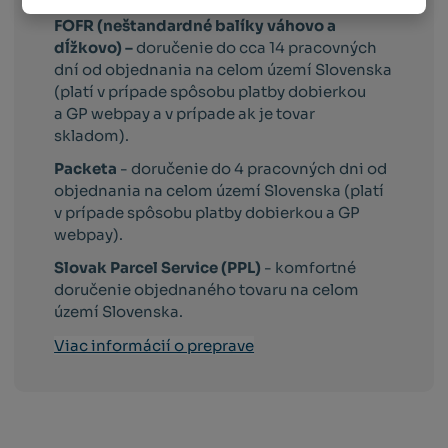
FOFR (neštandardné balíky váhovo a
dĺžkovo) –
doručenie do cca 14 pracovných
dní od objednania na celom území Slovenska
(platí v prípade spôsobu platby dobierkou
a GP webpay a v prípade ak je tovar
skladom).
Packeta
- doručenie do 4 pracovných dni od
objednania na celom území Slovenska (platí
v prípade spôsobu platby dobierkou a GP
webpay).
Slovak Parcel Service (PPL)
- komfortné
doručenie objednaného tovaru na celom
území Slovenska.
Viac informácií o preprave