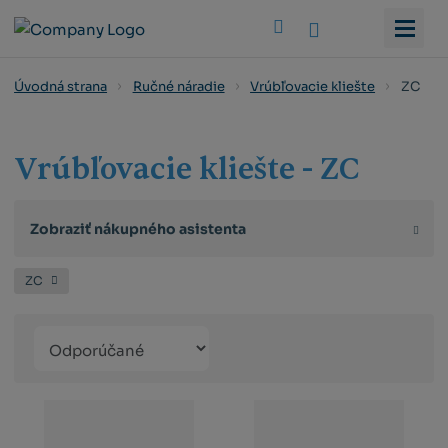
Vyhledat
ZC
Úvodná strana
Ručné náradie
Vrúbľovacie kliešte
Vrúbľovacie kliešte - ZC
Zobraziť nákupného asistenta
ZC
Řazení
Obrázkový
Tabuľko
Ria
produktů
výpis
výpis
výp