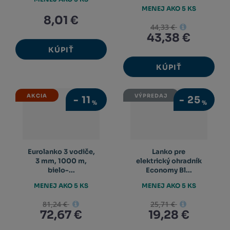
MENEJ AKO 5 KS
8,01 €
44,33 €
43,38 €
KÚPIŤ
KÚPIŤ
AKCIA
VÝPREDAJ
-
11
-
25
%
%
Eurolanko 3 vodiče,
Lanko pre
3 mm, 1000 m,
elektrický ohradník
bielo-...
Economy Bl...
MENEJ AKO 5 KS
MENEJ AKO 5 KS
81,24 €
25,71 €
72,67 €
19,28 €