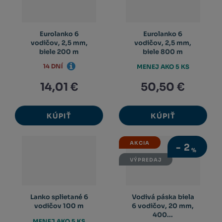
Eurolanko 6
Eurolanko 6
vodičov, 2,5 mm,
vodičov, 2,5 mm,
biele 200 m
biele 800 m
14 DNÍ
MENEJ AKO 5 KS
14,01 €
50,50 €
KÚPIŤ
KÚPIŤ
AKCIA
-
2
%
VÝPREDAJ
Lanko splietané 6
Vodivá páska biela
vodičov 100 m
6 vodičov, 20 mm,
400...
MENEJ AKO 5 KS