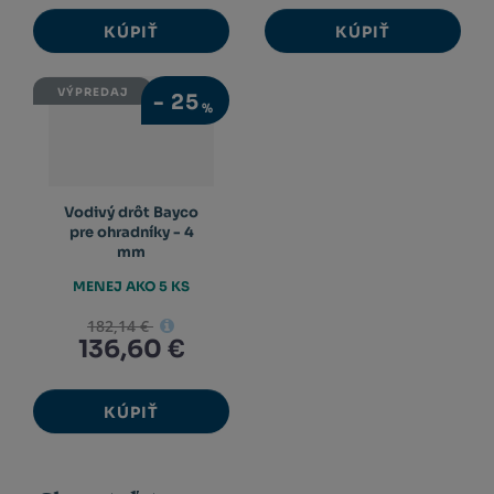
KÚPIŤ
KÚPIŤ
VÝPREDAJ
-
25
%
Vodivý drôt Bayco
pre ohradníky - 4
mm
MENEJ AKO 5 KS
182,14 €
136,60 €
KÚPIŤ