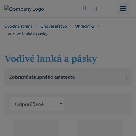
Vyhledat
Úvodná strana
Chovateľstvo
Ohradníky
Vodivé lanká a pásky
Vodivé lanká a pásky
Zobraziť nákupného asistenta
Řazení
Obrázkový
Tabuľko
Ria
produktů
výpis
výpis
výp