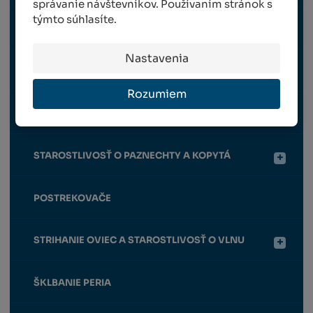
správanie návštevníkov. Používaním stránok s
týmto súhlasíte.
KŔMIDLÁ, NAPÁJAČKY
Nastavenia
OHRADNÍKY
Rozumiem
OSTATNÉ
STAROSTLIVOSŤ O PAZNECHTY A KOPYTÁ
POSTREKOVAČE
STRIHANIE OVIEC A STAROSTLIVOSŤ O VLNU
ŠKLBANIE PERIA