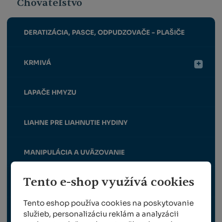
Chovateľstvo
DERATIZÁCIA, PASCE, ODPUDZOVAČE - PLAŠIČE
KRMIVÁ
LAPAČE HMYZU
LIAHNE PRE LIAHNUTIE HYDINY
MANIPULÁCIA A UVÄZOVANIE
Tento e-shop využívá cookies
MINERÁLNE A SOĽNÉ LIZY
Tento eshop používa cookies na poskytovanie
MLYNČEKY NA OBILIE
služieb, personalizáciu reklám a analyzácii