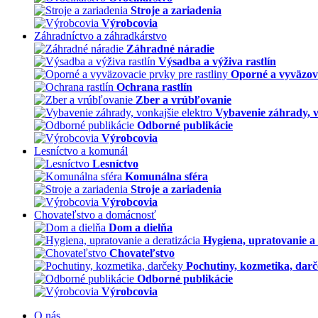
Stroje a zariadenia
Výrobcovia
Záhradníctvo a záhradkárstvo
Záhradné náradie
Výsadba a výživa rastlín
Oporné a vyväzova
Ochrana rastlín
Zber a vrúbľovanie
Vybavenie záhrady, v
Odborné publikácie
Výrobcovia
Lesníctvo a komunál
Lesníctvo
Komunálna sféra
Stroje a zariadenia
Výrobcovia
Chovateľstvo a domácnosť
Dom a dielňa
Hygiena, upratovanie a 
Chovateľstvo
Pochutiny, kozmetika, dar
Odborné publikácie
Výrobcovia
O nás