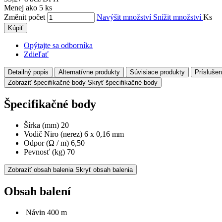
Menej ako 5 ks
Změnit počet
Navýšit množství
Snížit množství
Ks
Kúpiť
Opýtajte sa odborníka
Zdieľať
Detailný popis
Alternatívne produkty
Súvisiace produkty
Prísluše
Zobraziť špecifikačné body
Skryť špecifikačné body
Špecifikačné body
Šírka (mm) 20
Vodič Niro (nerez) 6 x 0,16 mm
Odpor (Ω / m) 6,50
Pevnosť (kg) 70
Zobraziť obsah balenia
Skryť obsah balenia
Obsah balení
Návin 400 m