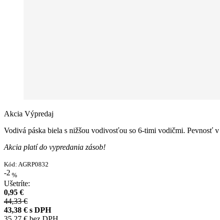
Akcia
Výpredaj
Vodivá páska biela s nižšou vodivosťou so 6-timi vodičmi. Pevnosť 
Akcia platí do vypredania zásob!
Kód:
AGRP0832
-2
%
Ušetríte:
0,95 €
44,33 €
43,38 €
s DPH
35,27 €
bez DPH