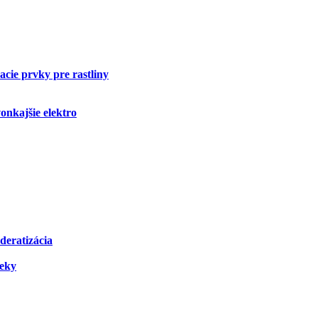
cie prvky pre rastliny
onkajšie elektro
deratizácia
čeky