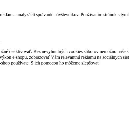
reklám a analyzácii správanie návštevníkov. Používaním stránok s týmto
.
 možné deaktivovať. Bez nevyhnutných cookies súborov nemožno naše s
ýkon e-shopu, zobrazovať Vám relevantnú reklamu na sociálnych sieť
e-shop používate. S ich pomocou ho môžeme zlepšovať.