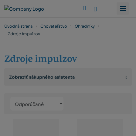
Vyhledat
Úvodná strana
Chovateľstvo
Ohradníky
Zdroje impulzov
Zdroje impulzov
Zobraziť nákupného asistenta
Řazení
Obrázkový
Tabuľko
Ria
produktů
výpis
výpis
výp