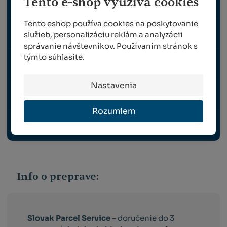
Tento e-shop využívá cookies
POSTREKOVAČE
Tento eshop používa cookies na poskytovanie
STRIHANIE OVIEC A STAROSTLIVOSŤ O VLNU
služieb, personalizáciu reklám a analyzácii
správanie návštevníkov. Používaním stránok s
týmto súhlasíte.
ŠKLBANIE PERIA
Nastavenia
TRÁVNE ZMESI
Rozumiem
OCHRANNÉ PRACOVNÉ POMÔCKY
Info o preprave:
Slovak Parcel Service –
doručenie do 3