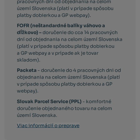
pracovných dni od objednania na celom
území Slovenska (platí v prípade spôsobu
platby dobierkou a GP webpay).
FOFR (neštandardné balíky váhovo a
dĺžkovo) –
doručenie do cca 14 pracovných
dní od objednania na celom území Slovenska
(platí v prípade spôsobu platby dobierkou
a GP webpay a v prípade ak je tovar
skladom).
Packeta
- doručenie do 4 pracovných dni od
objednania na celom území Slovenska (platí
v prípade spôsobu platby dobierkou a GP
webpay).
Slovak Parcel Service (PPL)
- komfortné
doručenie objednaného tovaru na celom
území Slovenska.
Viac informácií o preprave