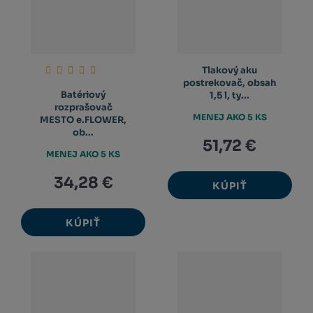
Tlakový aku
postrekovač, obsah
Batériový
1,5 l, ty...
rozprašovač
MENEJ AKO 5 KS
MESTO e.FLOWER,
ob...
51,72 €
MENEJ AKO 5 KS
34,28 €
KÚPIŤ
KÚPIŤ