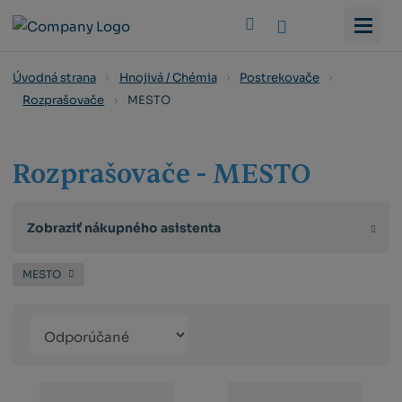
Vyhledat
Úvodná strana
Hnojivá / Chémia
Postrekovače
MESTO
Rozprašovače
Rozprašovače - MESTO
Zobraziť nákupného asistenta
MESTO
Řazení
Obrázkový
Tabuľko
Ria
produktů
výpis
výpis
výp