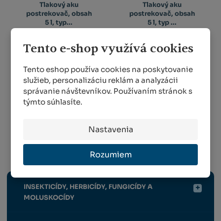
Tlakový aku
Tlakový aku
postrekovač, obsah
postrekovač, obsah
5 l, typ...
5 l, typ ...
MENEJ AKO 5 KS
MENEJ AKO 5 KS
Tento e-shop využívá cookies
151,89 €
151,89 €
Tento eshop používa cookies na poskytovanie
služieb, personalizáciu reklám a analyzácii
KÚPIŤ
KÚPIŤ
správanie návštevníkov. Používaním stránok s
týmto súhlasíte.
Nastavenia
1
2
Rozumiem
Hnojivá / Chémia
INSEKTICÍDY, HERBICÍDY, FUNGICÍDY A
MOLUSKOCÍDY