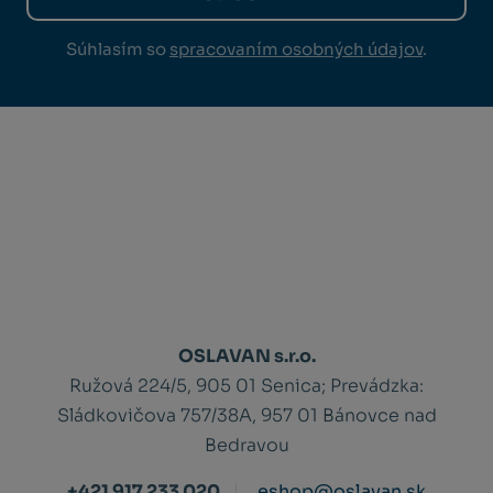
Súhlasím so
spracovaním osobných údajov
.
OSLAVAN s.r.o.
Ružová 224/5, 905 01 Senica;
Prevádzka:
Sládkovičova 757/38A, 957 01 Bánovce nad
Bedravou
+421 917 233 020
eshop@oslavan.sk