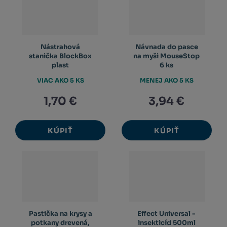
Nástrahová
Návnada do pasce
stanička BlockBox
na myši MouseStop
plast
6 ks
VIAC AKO 5 KS
MENEJ AKO 5 KS
1,70 €
3,94 €
KÚPIŤ
KÚPIŤ
Pastička na krysy a
Effect Universal -
potkany drevená,
insekticíd 500ml