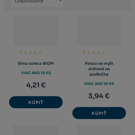
Obrázkový
Tabuľko
Ria
produktů
výpis
výpis
výp
Sírna svieca BIOM
Pasca na myši
drôtená na
VIAC AKO 10 KS
podložke
4,21 €
VIAC AKO 10 KS
3,94 €
KÚPIŤ
KÚPIŤ