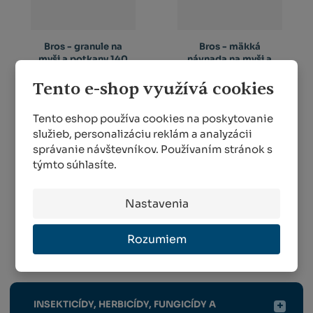
Bros - granule na
Bros - mäkká
myši a potkany 140
návnada na myši a
g
potkany 1...
Tento e-shop využívá cookies
MENEJ AKO 5 KS
MENEJ AKO 5 KS
Tento eshop používa cookies na poskytovanie
2,71 €
3,11 €
služieb, personalizáciu reklám a analyzácii
správanie návštevníkov. Používaním stránok s
KÚPIŤ
KÚPIŤ
týmto súhlasíte.
Nastavenia
1
2
Rozumiem
Hnojivá / Chémia
INSEKTICÍDY, HERBICÍDY, FUNGICÍDY A