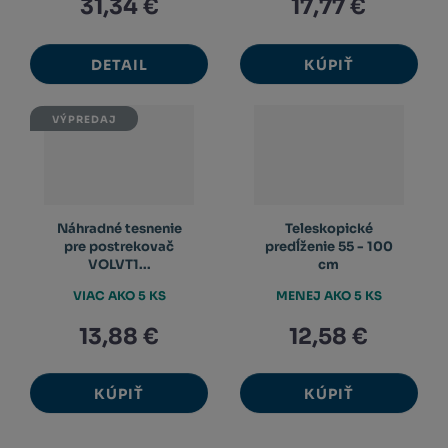
31,34 €
17,77 €
DETAIL
KÚPIŤ
VÝPREDAJ
Náhradné tesnenie
Teleskopické
pre postrekovač
predĺženie 55 - 100
VOLVT1...
cm
VIAC AKO 5 KS
MENEJ AKO 5 KS
13,88 €
12,58 €
KÚPIŤ
KÚPIŤ