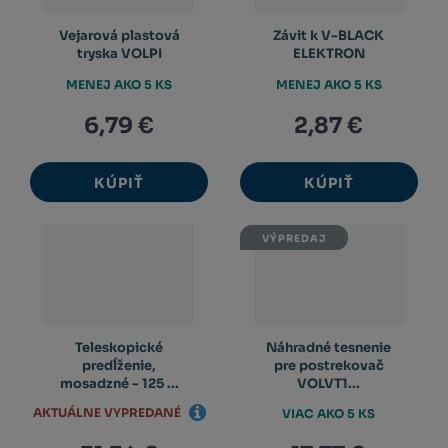
Vejarová plastová
Závit k V-BLACK
tryska VOLPI
ELEKTRON
MENEJ AKO 5 KS
MENEJ AKO 5 KS
6,79 €
2,87 €
KÚPIŤ
KÚPIŤ
VÝPREDAJ
Teleskopické
Náhradné tesnenie
predĺženie,
pre postrekovač
mosadzné - 125 ...
VOLVT1...
AKTUÁLNE VYPREDANÉ
VIAC AKO 5 KS