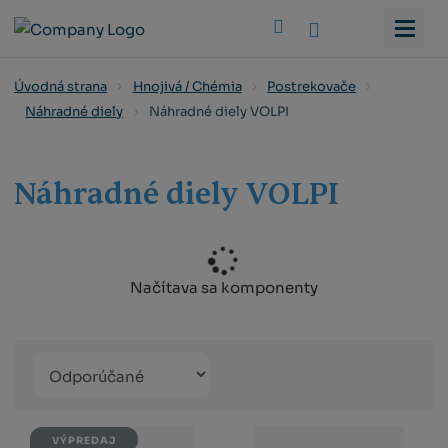
Vyhledat
Úvodná strana
Hnojivá / Chémia
Postrekovače
Náhradné diely VOLPI
Náhradné diely
Náhradné diely VOLPI
Načítava sa komponenty
Řazení
Obrázkový
Tabuľko
Ria
produktů
výpis
výpis
výp
VÝPREDAJ