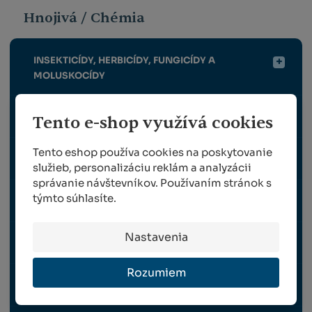
Hnojivá / Chémia
INSEKTICÍDY, HERBICÍDY, FUNGICÍDY A
MOLUSKOCÍDY
HNOJIVÁ PRE RASTLINY
Tento e-shop využívá cookies
Tento eshop používa cookies na poskytovanie
MAX LIGNOHUMÁT
služieb, personalizáciu reklám a analyzácii
správanie návštevníkov. Používaním stránok s
týmto súhlasíte.
POSTREKOVAČE
Nastavenia
VODU AKUMULUJÚCE LÁTKY
Rozumiem
DERATIZÁCIA