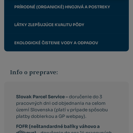
PRÍRODNÉ (ORGANICKÉ) HNOJIVÁ A POSTREKY
LÁTKY ZLEPŠUJÚCE KVALITU PÔDY
EKOLOGICKÉ ČISTENIE VODY A ODPADOV
Info o preprave:
Slovak Parcel Service –
doručenie do 3
pracovných dni od objednania na celom
území Slovenska (platí v prípade spôsobu
platby dobierkou a GP webpay).
FOFR (neštandardné balíky váhovo a
dĺžkovo) –
doručenie do cca 14 pracovných