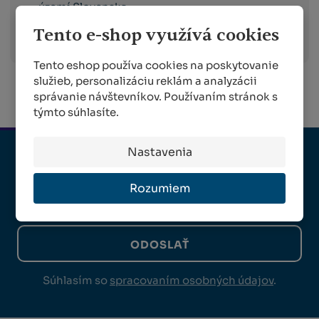
území Slovenska.
Viac informácií o preprave
Tento e-shop využívá cookies
Tento eshop používa cookies na poskytovanie
služieb, personalizáciu reklám a analyzácii
správanie návštevníkov. Používaním stránok s
týmto súhlasíte.
Nastavenia
PRIHLÁSTE SA K ODBERU NOVINIEK
Rozumiem
ODOSLAŤ
Súhlasím so
spracovaním osobných údajov
.