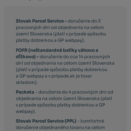
Slovak Parcel Service –
doručenie do 3
pracovných dni od objednania na celom
území Slovenska (platí v prípade spôsobu
platby dobierkou a GP webpay).
FOFR (neštandardné balíky váhovo a
dĺžkovo) –
doručenie do cca 14 pracovných
dní od objednania na celom území Slovenska
(platí v prípade spôsobu platby dobierkou
a GP webpay a v prípade ak je tovar
skladom).
Packeta
- doručenie do 4 pracovných dni od
objednania na celom území Slovenska (platí
v prípade spôsobu platby dobierkou a GP
webpay).
Slovak Parcel Service (PPL)
- komfortné
doručenie objednaného tovaru na celom