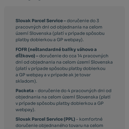
Slovak Parcel Service –
doručenie do 3
pracovných dni od objednania na celom
území Slovenska (platí v prípade spôsobu
platby dobierkou a GP webpay).
FOFR (neštandardné balíky váhovo a
dĺžkovo) –
doručenie do cca 14 pracovných
dní od objednania na celom území Slovenska
(platí v prípade spôsobu platby dobierkou
a GP webpay a v prípade ak je tovar
skladom).
Packeta
- doručenie do 4 pracovných dni od
objednania na celom území Slovenska (platí
v prípade spôsobu platby dobierkou a GP
webpay).
Slovak Parcel Service (PPL)
- komfortné
doručenie objednaného tovaru na celom