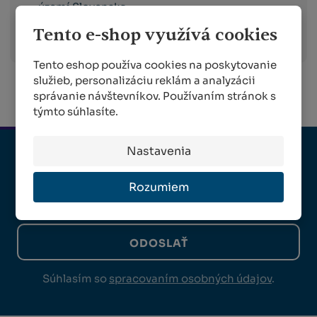
území Slovenska.
Viac informácií o preprave
Tento e-shop využívá cookies
Tento eshop používa cookies na poskytovanie
služieb, personalizáciu reklám a analyzácii
správanie návštevníkov. Používaním stránok s
týmto súhlasíte.
Nastavenia
PRIHLÁSTE SA K ODBERU NOVINIEK
Rozumiem
ODOSLAŤ
Súhlasím so
spracovaním osobných údajov
.