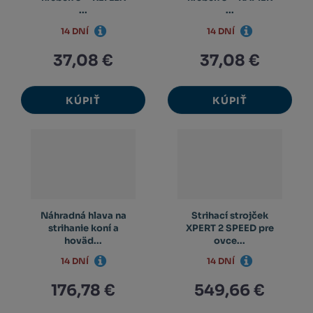
...
...
14 DNÍ
14 DNÍ
37,08 €
37,08 €
KÚPIŤ
KÚPIŤ
Náhradná hlava na
Strihací strojček
strihanie koní a
XPERT 2 SPEED pre
hoväd...
ovce...
14 DNÍ
14 DNÍ
176,78 €
549,66 €