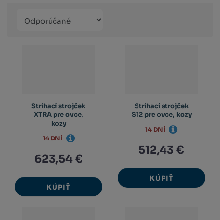
Řazení
Obrázkový
Tabuľko
Ria
produktů
výpis
výpis
výp
Strihací strojček
Strihací strojček
XTRA pre ovce,
S12 pre ovce, kozy
kozy
14 DNÍ
14 DNÍ
512,43 €
623,54 €
KÚPIŤ
KÚPIŤ