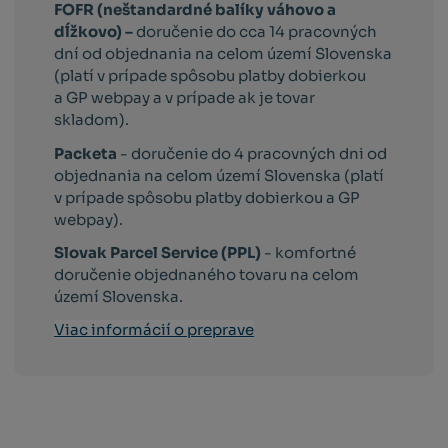
FOFR (neštandardné balíky váhovo a
dĺžkovo) –
doručenie do cca 14 pracovných
dní od objednania na celom území Slovenska
(platí v prípade spôsobu platby dobierkou
a GP webpay a v prípade ak je tovar
skladom).
Packeta
- doručenie do 4 pracovných dni od
objednania na celom území Slovenska (platí
v prípade spôsobu platby dobierkou a GP
webpay).
Slovak Parcel Service (PPL)
- komfortné
doručenie objednaného tovaru na celom
území Slovenska.
Viac informácií o preprave