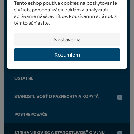
Tento eshop používa cookies na poskytovanie
MINERÁLNE A SOĽNÉ LIZY
služieb, personalizáciu reklám a analyzácii
správanie návštevníkov. Používaním stránok s
týmto súhlasíte.
MLYNČEKY NA OBILIE
Nastavenia
KŔMIDLÁ, NAPÁJAČKY
Rozumiem
OHRADNÍKY
OSTATNÉ
STAROSTLIVOSŤ O PAZNECHTY A KOPYTÁ
POSTREKOVAČE
STRIHANIE OVIEC A STAROSTLIVOSŤ O VLNU