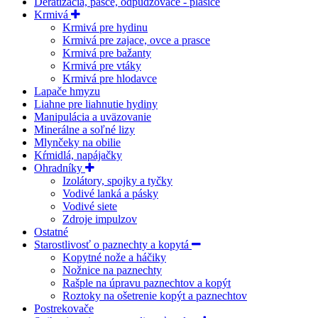
Deratizácia, pasce, odpudzovače - plašiče
Krmivá
Krmivá pre hydinu
Krmivá pre zajace, ovce a prasce
Krmivá pre bažanty
Krmivá pre vtáky
Krmivá pre hlodavce
Lapače hmyzu
Liahne pre liahnutie hydiny
Manipulácia a uväzovanie
Minerálne a soľné lizy
Mlynčeky na obilie
Kŕmidlá, napájačky
Ohradníky
Izolátory, spojky a tyčky
Vodivé lanká a pásky
Vodivé siete
Zdroje impulzov
Ostatné
Starostlivosť o paznechty a kopytá
Kopytné nože a háčiky
Nožnice na paznechty
Rašple na úpravu paznechtov a kopýt
Roztoky na ošetrenie kopýt a paznechtov
Postrekovače