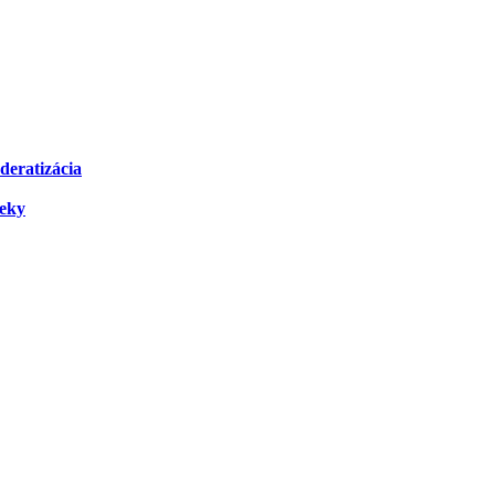
deratizácia
čeky