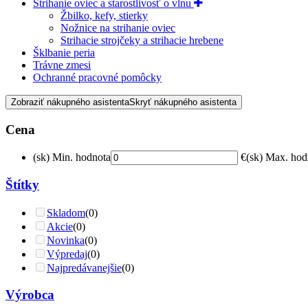
Strihanie oviec a starostlivosť o vlnu
Žbilko, kefy, stierky
Nožnice na strihanie oviec
Strihacie strojčeky a strihacie hrebene
Šklbanie peria
Trávne zmesi
Ochranné pracovné pomôcky
Zobraziť nákupného asistenta
Skryť nákupného asistenta
Cena
(sk) Min. hodnota
€
(sk) Max. hod
Štítky
Skladom
(0)
Akcie
(0)
Novinka
(0)
Výpredaj
(0)
Najpredávanejšie
(0)
Výrobca