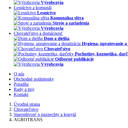
Výrobcovia
Lesníctvo a komunál
Lesníctvo
Komunálna sféra
Stroje a zariadenia
Výrobcovia
Chovateľstvo a domácnosť
Dom a dielňa
Hygiena, upratovanie a 
Chovateľstvo
Pochutiny, kozmetika, dar
Odborné publikácie
Výrobcovia
O nás
Obchodné podmienky
Poradňa
Rady a tipy
Kontakt
Úvodná strana
Chovateľstvo
Starostlivosť o paznechty a kopytá
AGROTRANS