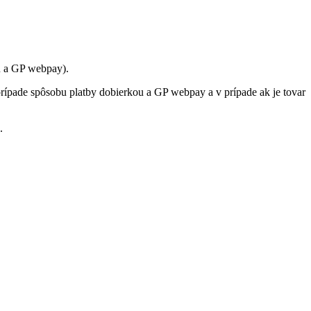
u a GP webpay).
rípade spôsobu platby dobierkou a GP webpay a v prípade ak je tovar
.