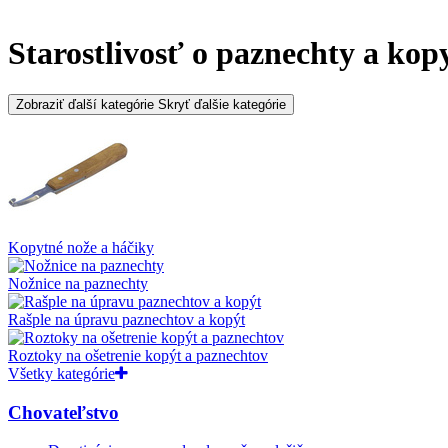
Starostlivosť o paznechty a 
Zobraziť ďalší kategórie
Skryť ďalšie kategórie
Kopytné nože a háčiky
Nožnice na paznechty
Rašple na úpravu paznechtov a kopýt
Roztoky na ošetrenie kopýt a paznechtov
Všetky kategórie
Chovateľstvo