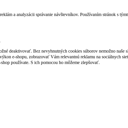
reklám a analyzácii správanie návštevníkov. Používaním stránok s týmto
.
 možné deaktivovať. Bez nevyhnutných cookies súborov nemožno naše s
ýkon e-shopu, zobrazovať Vám relevantnú reklamu na sociálnych sieť
e-shop používate. S ich pomocou ho môžeme zlepšovať.