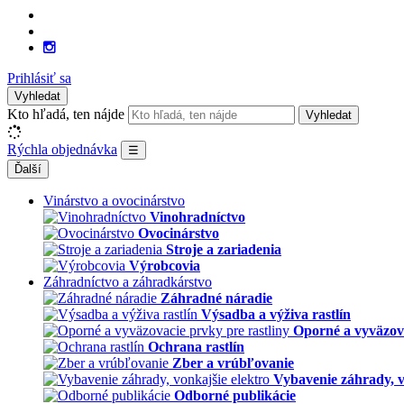
Prihlásiť sa
Vyhledat
Kto hľadá, ten nájde
Vyhledat
Rýchla objednávka
☰
Ďalší
Vinárstvo a ovocinárstvo
Vinohradníctvo
Ovocinárstvo
Stroje a zariadenia
Výrobcovia
Záhradníctvo a záhradkárstvo
Záhradné náradie
Výsadba a výživa rastlín
Oporné a vyväzova
Ochrana rastlín
Zber a vrúbľovanie
Vybavenie záhrady, v
Odborné publikácie