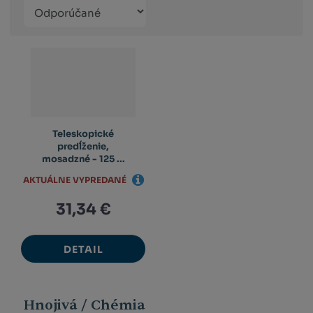
Řazení
Obrázkový
Tabuľko
Ria
produktů
výpis
výpis
výp
Teleskopické
predĺženie,
mosadzné - 125 ...
AKTUÁLNE VYPREDANÉ
31,34 €
DETAIL
Hnojivá / Chémia