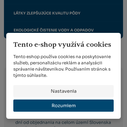
LÁTKY ZLEPŠUJÚCE KVALITU PÔDY
EKOLOGICKÉ ČISTENIE VODY A ODPADOV
Tento e-shop využívá cookies
Tento eshop používa cookies na poskytovanie
Info o preprave:
služieb, personalizáciu reklám a analyzácii
správanie návštevníkov. Používaním stránok s
týmto súhlasíte.
Slovak Parcel Service –
doručenie do 3
pracovných dni od objednania na celom
Nastavenia
území Slovenska (platí v prípade spôsobu
platby dobierkou a GP webpay).
Rozumiem
FOFR (neštandardné balíky váhovo a
dĺžkovo) –
doručenie do cca 14 pracovných
dní od objednania na celom území Slovenska