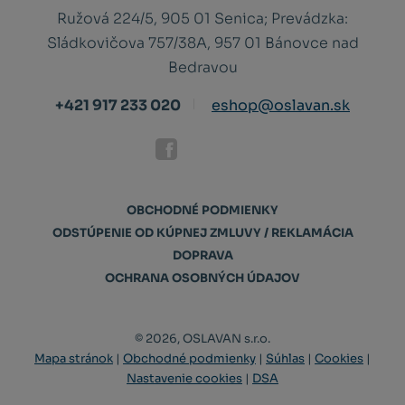
Ružová 224/5, 905 01 Senica;
Prevádzka:
Sládkovičova 757/38A, 957 01 Bánovce nad
Bedravou
+421 917 233 020
eshop@oslavan.sk
OBCHODNÉ PODMIENKY
ODSTÚPENIE OD KÚPNEJ ZMLUVY / REKLAMÁCIA
DOPRAVA
OCHRANA OSOBNÝCH ÚDAJOV
© 2026, OSLAVAN s.r.o.
Mapa stránok
|
Obchodné podmienky
|
Súhlas
|
Cookies
|
Nastavenie cookies
|
DSA