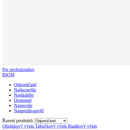
Pre profesionálov
BIOM
Odporúčané
Najlacnejšie
Najdrahšie
Dostupné
Najnovšie
Najpredávanejší
Řazení produktů
Obrázkový výpis
Tabuľkový výpis
Riadkový výpis