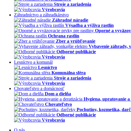
Stroje a zariadenia
Výrobcovia
Záhradníctvo a záhradkárstvo
Záhradné náradie
Výsadba a výživa rastlín
Oporné a vyväzova
Ochrana rastlín
Zber a vrúbľovanie
Vybavenie záhrady, v
Odborné publikácie
Výrobcovia
Lesníctvo a komunál
Lesníctvo
Komunálna sféra
Stroje a zariadenia
Výrobcovia
Chovateľstvo a domácnosť
Dom a dielňa
Hygiena, upratovanie a 
Chovateľstvo
Pochutiny, kozmetika, dar
Odborné publikácie
Výrobcovia
O nás