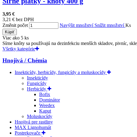
Sírne plátky - knôty 400 g
3,95 €
3,21 € bez DPH
Změnit počet
Navýšit množství
Snížit množství
Ks
Kúpiť
Viac ako 5 ks
Sírne knôty sa používajú na dezinfekciu menších skladov, pivníc, sklen
Všetky kategórie
Hnojivá / Chémia
Insekticídy, herbicídy, fungicídy a moluskocídy
Insekticídy
Fungicídy
Herbicídy
Bofix
Dominátor
Weedex
Kaput
Moluskocídy
Hnojivá pre rastliny
MAX Lignohumát
Postrekovače