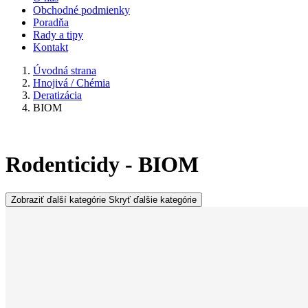
Obchodné podmienky
Poradňa
Rady a tipy
Kontakt
Úvodná strana
Hnojivá / Chémia
Deratizácia
BIOM
Rodenticidy - BIOM
Zobraziť ďalší kategórie
Skryť ďalšie kategórie