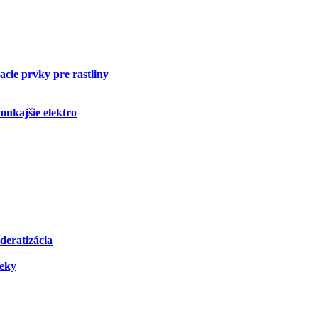
cie prvky pre rastliny
onkajšie elektro
deratizácia
čeky