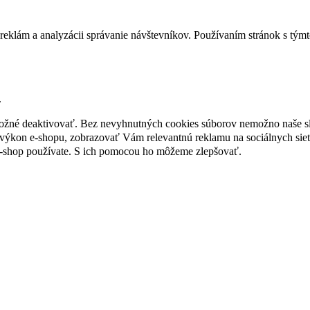
reklám a analyzácii správanie návštevníkov. Používaním stránok s týmto
.
 možné deaktivovať. Bez nevyhnutných cookies súborov nemožno naše s
ýkon e-shopu, zobrazovať Vám relevantnú reklamu na sociálnych sieť
e-shop používate. S ich pomocou ho môžeme zlepšovať.