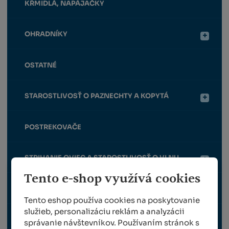
KŔMIDLÁ, NAPÁJAČKY
OHRADNÍKY
OSTATNÉ
STAROSTLIVOSŤ O PAZNECHTY A KOPYTÁ
POSTREKOVAČE
STRIHANIE OVIEC A STAROSTLIVOSŤ O VLNU
Tento e-shop využívá cookies
ŠKLBANIE PERIA
Tento eshop používa cookies na poskytovanie
služieb, personalizáciu reklám a analyzácii
TRÁVNE ZMESI
správanie návštevníkov. Používaním stránok s