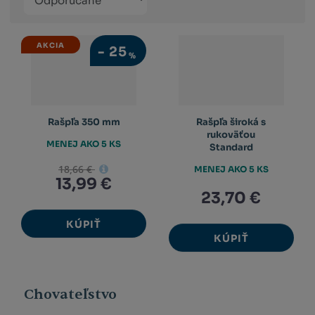
Obrázkový
Tabuľko
Ria
produktů
výpis
výpis
výp
AKCIA
-
25
%
Rašpľa 350 mm
Rašpľa široká s
rukoväťou
MENEJ AKO 5 KS
Standard
18,66 €
MENEJ AKO 5 KS
13,99 €
23,70 €
KÚPIŤ
KÚPIŤ
Chovateľstvo