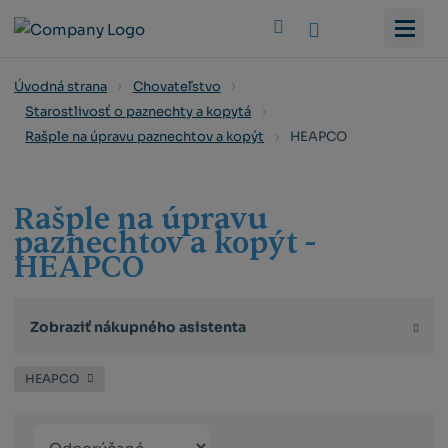
Vyhledat
Úvodná strana
Chovateľstvo
Starostlivosť o paznechty a kopytá
HEAPCO
Rašple na úpravu paznechtov a kopýt
Rašple na úpravu
paznechtov a kopýt -
HEAPCO
Zobraziť nákupného asistenta
HEAPCO
Řazení