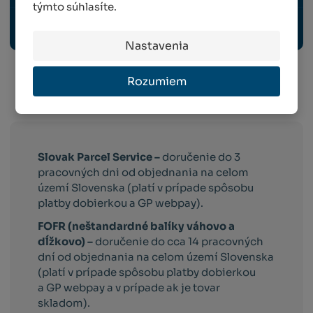
týmto súhlasíte.
OCHRANNÉ PRACOVNÉ POMÔCKY
Nastavenia
Rozumiem
Info o preprave:
Slovak Parcel Service –
doručenie do 3
pracovných dni od objednania na celom
území Slovenska (platí v prípade spôsobu
platby dobierkou a GP webpay).
FOFR (neštandardné balíky váhovo a
dĺžkovo) –
doručenie do cca 14 pracovných
dní od objednania na celom území Slovenska
(platí v prípade spôsobu platby dobierkou
a GP webpay a v prípade ak je tovar
skladom).