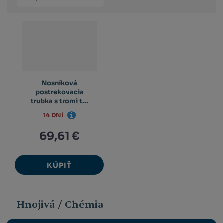
produktů
výpis
výpis
výp
Nosníková
postrekovacia
trubka s tromi t...
14 DNÍ
69,61 €
KÚPIŤ
Hnojivá / Chémia