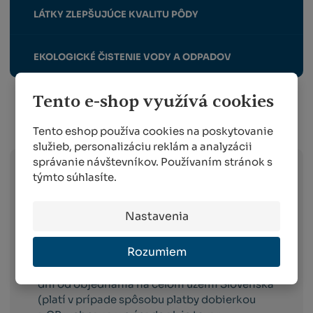
LÁTKY ZLEPŠUJÚCE KVALITU PÔDY
EKOLOGICKÉ ČISTENIE VODY A ODPADOV
Tento e-shop využívá cookies
Info o preprave:
Tento eshop používa cookies na poskytovanie
služieb, personalizáciu reklám a analyzácii
správanie návštevníkov. Používaním stránok s
týmto súhlasíte.
Slovak Parcel Service –
doručenie do 3
pracovných dni od objednania na celom
území Slovenska (platí v prípade spôsobu
Nastavenia
platby dobierkou a GP webpay).
Rozumiem
FOFR (neštandardné balíky váhovo a
dĺžkovo) –
doručenie do cca 14 pracovných
dní od objednania na celom území Slovenska
(platí v prípade spôsobu platby dobierkou