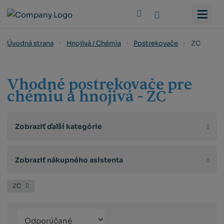
Vyhledat
ZC
Úvodná strana
Hnojivá / Chémia
Postrekovače
Vhodné postrekovače pre
chémiu a hnojivá - ZC
Zobraziť ďalší kategórie
Zobraziť nákupného asistenta
ZC
Řazení
Obrázkový
Tabuľko
Ria