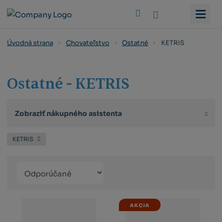
Vyhledat
KETRIS
Úvodná strana
Chovateľstvo
Ostatné
Ostatné - KETRIS
Zobraziť nákupného asistenta
KETRIS
Řazení
Obrázkový
Tabuľko
Ria
produktů
výpis
výpis
výp
AKCIA