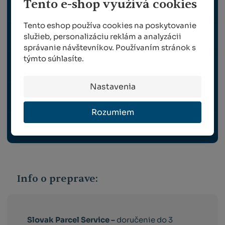
Tento e-shop využívá cookies
POSTREKOVAČE
Tento eshop používa cookies na poskytovanie
služieb, personalizáciu reklám a analyzácii
STRIHANIE OVIEC A STAROSTLIVOSŤ O VLNU
správanie návštevníkov. Používaním stránok s
týmto súhlasíte.
ŠKLBANIE PERIA
Nastavenia
TRÁVNE ZMESI
Rozumiem
OCHRANNÉ PRACOVNÉ POMÔCKY
Info o preprave:
Slovak Parcel Service –
doručenie do 3