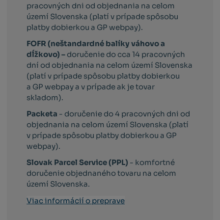
pracovných dni od objednania na celom
území Slovenska (platí v prípade spôsobu
platby dobierkou a GP webpay).
FOFR (neštandardné balíky váhovo a
dĺžkovo) –
doručenie do cca 14 pracovných
dní od objednania na celom území Slovenska
(platí v prípade spôsobu platby dobierkou
a GP webpay a v prípade ak je tovar
skladom).
Packeta
- doručenie do 4 pracovných dni od
objednania na celom území Slovenska (platí
v prípade spôsobu platby dobierkou a GP
webpay).
Slovak Parcel Service (PPL)
- komfortné
doručenie objednaného tovaru na celom
území Slovenska.
Viac informácií o preprave