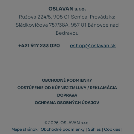
OSLAVAN s.r.o.
Ružová 224/5, 905 01 Senica;
Prevádzka:
Sládkovičova 757/38A, 957 01 Bánovce nad
Bedravou
+421 917 233 020
eshop@oslavan.sk
OBCHODNÉ PODMIENKY
ODSTÚPENIE OD KÚPNEJ ZMLUVY / REKLAMÁCIA
DOPRAVA
OCHRANA OSOBNÝCH ÚDAJOV
© 2026, OSLAVAN s.r.o.
Mapa stránok
|
Obchodné podmienky
|
Súhlas
|
Cookies
|