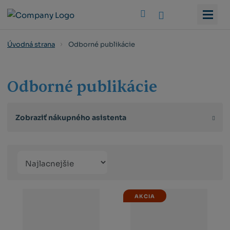
Vyhledat
Odborné publikácie
Úvodná strana
Odborné publikácie
Zobraziť nákupného asistenta
Řazení
Obrázkový
Tabuľko
Ria
produktů
výpis
výpis
výp
AKCIA