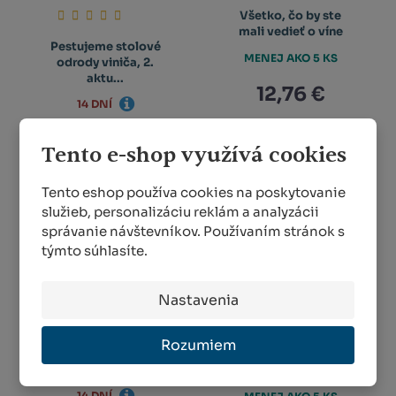
Všetko, čo by ste
mali vedieť o víne
Pestujeme stolové
MENEJ AKO 5 KS
odrody viniča, 2.
aktu...
12,76 €
14 DNÍ
10,63 €
KÚPIŤ
Tento e-shop využívá cookies
Tento eshop používa cookies na poskytovanie
KÚPIŤ
služieb, personalizáciu reklám a analyzácii
správanie návštevníkov. Používaním stránok s
týmto súhlasíte.
Nastavenia
Včelárenie od jari
Choroby a
Rozumiem
do zimy, Miroslav
škodcovia na
Urb...
záhrade
14 DNÍ