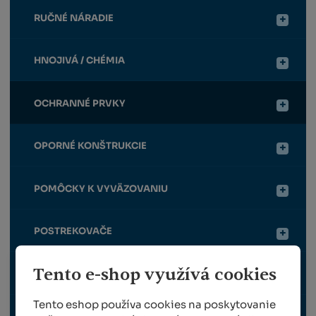
RUČNÉ NÁRADIE
HNOJIVÁ / CHÉMIA
OCHRANNÉ PRVKY
OPORNÉ KONŠTRUKCIE
POMÔCKY K VYVÄZOVANIU
POSTREKOVAČE
Tento e-shop využívá cookies
VRÚBĽOVANIE
Tento eshop používa cookies na poskytovanie