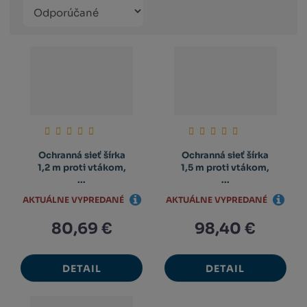
Řazení
Obrázkový
Tabuľko
Ria
produktů
výpis
výpis
výp
Ochranná sieť šírka
Ochranná sieť šírka
1,2 m proti vtákom,
1,5 m proti vtákom,
...
...
AKTUÁLNE VYPREDANÉ
AKTUÁLNE VYPREDANÉ
80,69 €
98,40 €
DETAIL
DETAIL