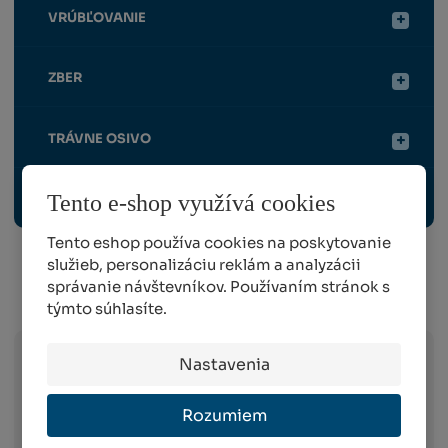
VRÚBĽOVANIE
ZBER
TRÁVNE OSIVO
Tento e-shop využívá cookies
OCHRANNÉ PRACOVNÉ POMÔCKY
Tento eshop používa cookies na poskytovanie
služieb, personalizáciu reklám a analyzácii
správanie návštevníkov. Používaním stránok s
Info o preprave:
týmto súhlasíte.
Nastavenia
Slovak Parcel Service –
doručenie do 3
pracovných dni od objednania na celom
Rozumiem
území Slovenska (platí v prípade spôsobu
platby dobierkou a GP webpay).