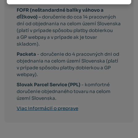
FOFR (neštandardné balíky váhovo a
dĺžkovo) –
doručenie do cca 14 pracovných
dní od objednania na celom území Slovenska
(platí v prípade spôsobu platby dobierkou
a GP webpay a v prípade ak je tovar
skladom).
Packeta
- doručenie do 4 pracovných dni od
objednania na celom území Slovenska (platí
v prípade spôsobu platby dobierkou a GP
webpay).
Slovak Parcel Service (PPL)
- komfortné
doručenie objednaného tovaru na celom
území Slovenska.
Viac informácií o preprave