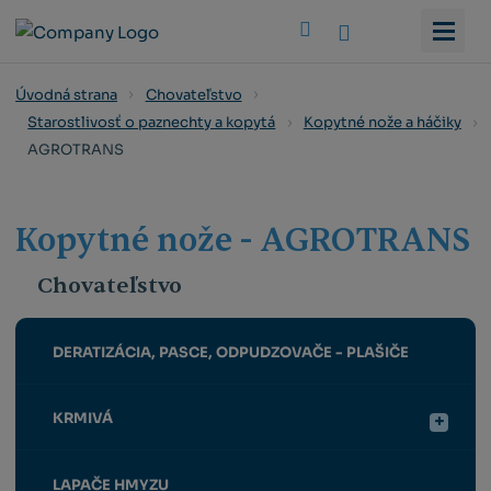
Vyhledat
Úvodná strana
Chovateľstvo
Starostlivosť o paznechty a kopytá
Kopytné nože a háčiky
AGROTRANS
Kopytné nože - AGROTRANS
Chovateľstvo
DERATIZÁCIA, PASCE, ODPUDZOVAČE - PLAŠIČE
KRMIVÁ
LAPAČE HMYZU