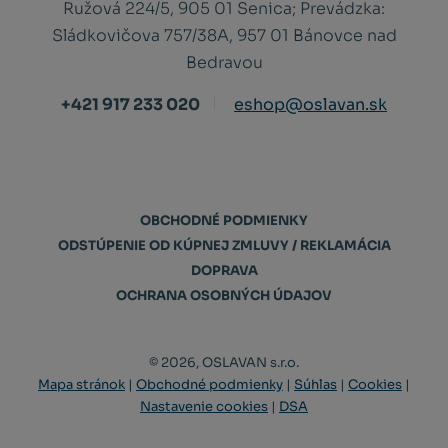
Ružová 224/5, 905 01 Senica;
Prevádzka:
Sládkovičova 757/38A, 957 01 Bánovce nad
Bedravou
+421 917 233 020
eshop@oslavan.sk
OBCHODNÉ PODMIENKY
ODSTÚPENIE OD KÚPNEJ ZMLUVY / REKLAMÁCIA
DOPRAVA
OCHRANA OSOBNÝCH ÚDAJOV
© 2026, OSLAVAN s.r.o.
Mapa stránok
|
Obchodné podmienky
|
Súhlas
|
Cookies
|
Nastavenie cookies
|
DSA