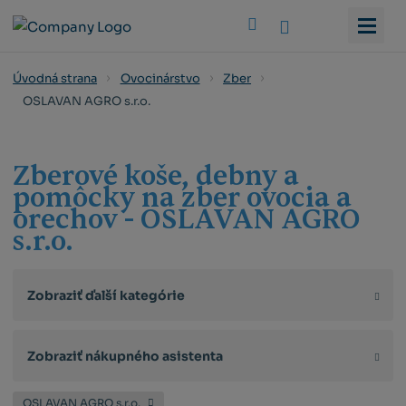
Vyhledat
Úvodná strana
Ovocinárstvo
Zber
OSLAVAN AGRO s.r.o.
Zberové koše, debny a
pomôcky na zber ovocia a
orechov - OSLAVAN AGRO
s.r.o.
Zobraziť ďalší kategórie
Zobraziť nákupného asistenta
OSLAVAN AGRO s.r.o.