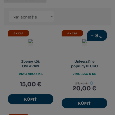
Řazení
Obrázkový
Tabuľko
Ria
produktů
výpis
výpis
výp
AKCIA
AKCIA
-
8
%
Zberný kôš
Univerzálne
OSLAVAN
popruhy PLUKO
VIAC AKO 5 KS
VIAC AKO 5 KS
21,76 €
15,00 €
20,00 €
KÚPIŤ
KÚPIŤ