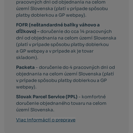
pracovných dni od objednania na celom
území Slovenska (platí v prípade spôsobu
platby dobierkou a GP webpay).
FOFR (neštandardné balíky váhovo a
dĺžkovo) –
doručenie do cca 14 pracovných
dní od objednania na celom území Slovenska
(platí v prípade spôsobu platby dobierkou
a GP webpay a v prípade ak je tovar
skladom).
Packeta
- doručenie do 4 pracovných dni od
objednania na celom území Slovenska (platí
v prípade spôsobu platby dobierkou a GP
webpay).
Slovak Parcel Service (PPL)
- komfortné
doručenie objednaného tovaru na celom
území Slovenska.
Viac informácií o preprave