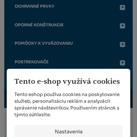
OCHRANNÉ PRVKY
OPORNÉ KONŠTRUKCIE
POMÔCKY K VYVÄZOVANIU
POSTREKOVAČE
Tento e-shop využívá cookies
VRÚBĽOVANIE
Tento eshop používa cookies na poskytovanie
ZBER
služieb, personalizáciu reklám a analyzácii
správanie návštevníkov. Používaním stránok s
týmto súhlasíte.
NÁHRADNÉ DIELY NA KOŠE A DEBNY HEIJMUL
Nastavenia
ZBERAČE ORECHOV A PADANÉHO OVOCIA