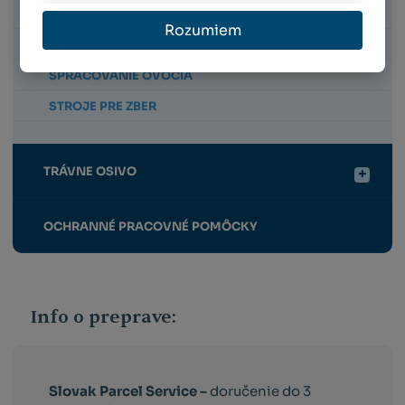
ZBER ZO STROMOV
Rozumiem
ZBEROVÉ KOŠE A DEBNY
SPRACOVANIE OVOCIA
STROJE PRE ZBER
TRÁVNE OSIVO
OCHRANNÉ PRACOVNÉ POMÔCKY
Info o preprave:
Slovak Parcel Service –
doručenie do 3