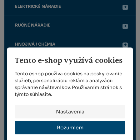
ELEKTRICKÉ NÁRADIE
RUČNÉ NÁRADIE
HNOJIVÁ / CHÉMIA
Tento e-shop využívá cookies
OCHRANNÉ PRVKY
Tento eshop používa cookies na poskytovanie
služieb, personalizáciu reklám a analyzácii
OPORNÉ KONŠTRUKCIE
správanie návštevníkov. Používaním stránok s
týmto súhlasíte.
POMÔCKY K VYVÄZOVANIU
Nastavenia
POSTREKOVAČE
Rozumiem
VRÚBĽOVANIE