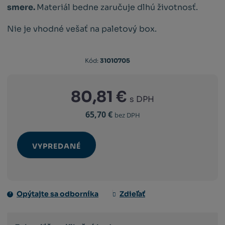
smere.
Materiál bedne zaručuje dlhú životnosť.
Nie je vhodné vešať na paletový box.
Kód
Kód:
31010705
dodávateľa:
31010705
80,81 €
s DPH
65,70 €
bez DPH
VYPREDANÉ
Opýtajte sa odborníka
Zdieľať