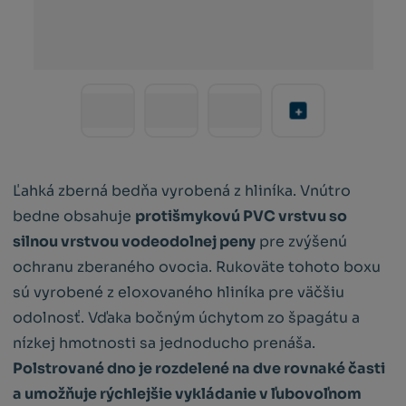
Ľahká zberná bedňa vyrobená z hliníka. Vnútro
bedne obsahuje
protišmykovú PVC vrstvu so
silnou vrstvou vodeodolnej peny
pre zvýšenú
ochranu zberaného ovocia. Rukoväte tohoto boxu
sú vyrobené z eloxovaného hliníka pre väčšiu
odolnosť. Vďaka bočným úchytom zo špagátu a
nízkej hmotnosti sa jednoducho prenáša.
Polstrované dno je rozdelené na dve rovnaké časti
a umožňuje rýchlejšie vykládanie v ľubovoľnom