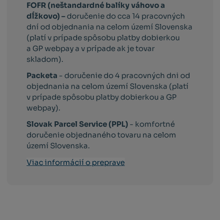
FOFR (neštandardné balíky váhovo a
dĺžkovo) –
doručenie do cca 14 pracovných
dní od objednania na celom území Slovenska
(platí v prípade spôsobu platby dobierkou
a GP webpay a v prípade ak je tovar
skladom).
Packeta
- doručenie do 4 pracovných dni od
objednania na celom území Slovenska (platí
v prípade spôsobu platby dobierkou a GP
webpay).
Slovak Parcel Service (PPL)
- komfortné
doručenie objednaného tovaru na celom
území Slovenska.
Viac informácií o preprave