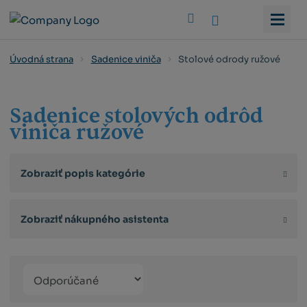
Vyhledat
Stolové odrody ružové
Úvodná strana
Sadenice viniča
Sadenice stolových odrôd
viniča ružové
Zobraziť popis kategórie
Zobraziť nákupného asistenta
Řazení
Obrázkový
Tabuľko
Ria
produktů
výpis
výpis
výp