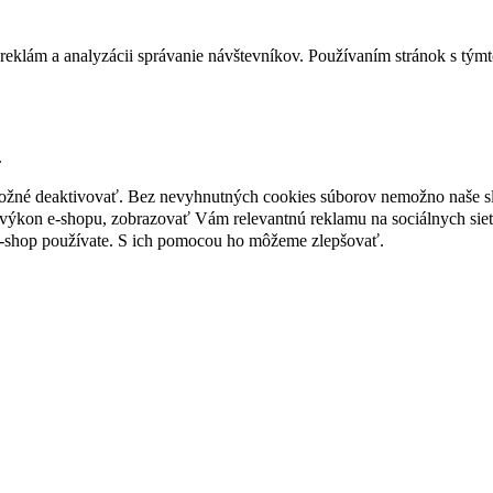
reklám a analyzácii správanie návštevníkov. Používaním stránok s týmto
.
 možné deaktivovať. Bez nevyhnutných cookies súborov nemožno naše s
ýkon e-shopu, zobrazovať Vám relevantnú reklamu na sociálnych sieť
e-shop používate. S ich pomocou ho môžeme zlepšovať.