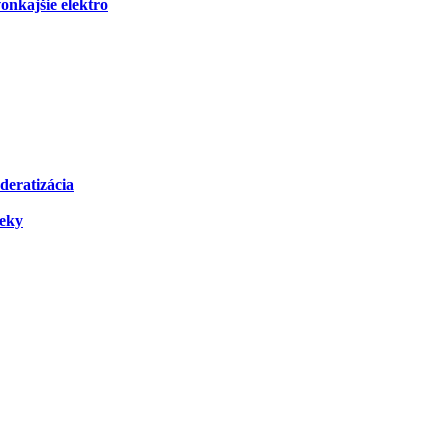
onkajšie elektro
deratizácia
čeky