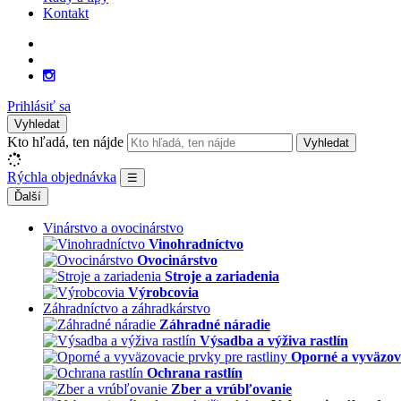
Kontakt
Prihlásiť sa
Vyhledat
Kto hľadá, ten nájde
Vyhledat
Rýchla objednávka
☰
Ďalší
Vinárstvo a ovocinárstvo
Vinohradníctvo
Ovocinárstvo
Stroje a zariadenia
Výrobcovia
Záhradníctvo a záhradkárstvo
Záhradné náradie
Výsadba a výživa rastlín
Oporné a vyväzova
Ochrana rastlín
Zber a vrúbľovanie