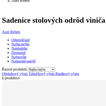
Auer Reben
Sadenice stolových odrôd vinič
Auer Reben
Odporúčané
Najlacnejšie
Najdrahšie
Dostupné
Najnovšie
Najpredávanejší
Řazení produktů
Obrázkový výpis
Tabuľkový výpis
Riadkový výpis
1
produktov