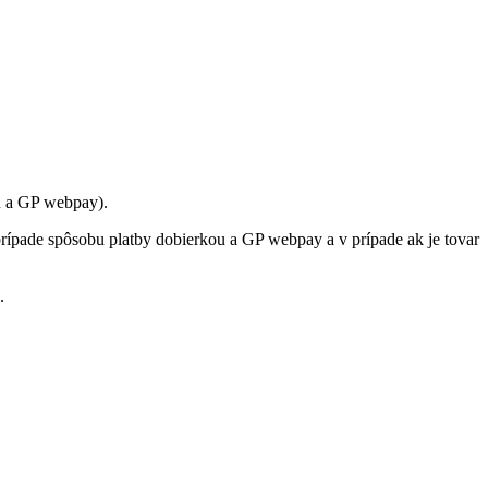
u a GP webpay).
rípade spôsobu platby dobierkou a GP webpay a v prípade ak je tovar
.