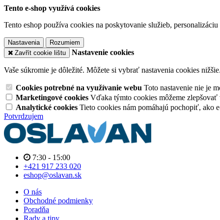
Tento e-shop využívá cookies
Tento eshop používa cookies na poskytovanie služieb, personalizáciu 
Nastavenia
Rozumiem
Nastavenie cookies
Zavřít cookie lištu
Vaše súkromie je dôležité. Môžete si vybrať nastavenia cookies nižšie
Cookies potrebné na využívanie webu
Toto nastavenie nie je
Marketingové cookies
Vďaka týmto cookies môžeme zlepšovať v
Analytické cookies
Tieto cookies nám pomáhajú pochopiť, ako 
Potvrdzujem
7:30 - 15:00
+421 917 233 020
eshop@oslavan.sk
O nás
Obchodné podmienky
Poradňa
Rady a tipy