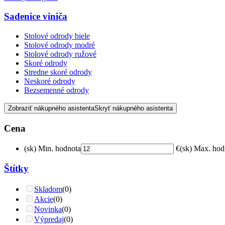
Sadenice viniča
Stolové odrody biele
Stolové odrody modré
Stolové odrody ružové
Skoré odrody
Stredne skoré odrody
Neskoré odrody
Bezsemenné odrody
Zobraziť nákupného asistenta
Skryť nákupného asistenta
Cena
(sk) Min. hodnota
€
(sk) Max. hod
Štítky
Skladom
(0)
Akcie
(0)
Novinka
(0)
Výpredaj
(0)