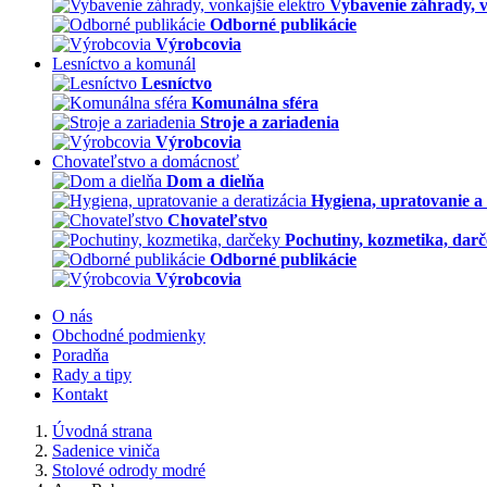
Vybavenie záhrady, v
Odborné publikácie
Výrobcovia
Lesníctvo a komunál
Lesníctvo
Komunálna sféra
Stroje a zariadenia
Výrobcovia
Chovateľstvo a domácnosť
Dom a dielňa
Hygiena, upratovanie a 
Chovateľstvo
Pochutiny, kozmetika, dar
Odborné publikácie
Výrobcovia
O nás
Obchodné podmienky
Poradňa
Rady a tipy
Kontakt
Úvodná strana
Sadenice viniča
Stolové odrody modré