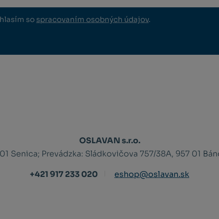
hlasím so
spracovaním osobných údajov
.
OSLAVAN s.r.o.
 01 Senica;
Prevádzka: Sládkovičova 757/38A, 957 01 Bá
+421 917 233 020
eshop@oslavan.sk