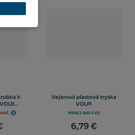
trubka k
Vejarová plastová tryska
VOLP...
VOLPI
DANÉ
MENEJ AKO 5 KS
€
6,79 €