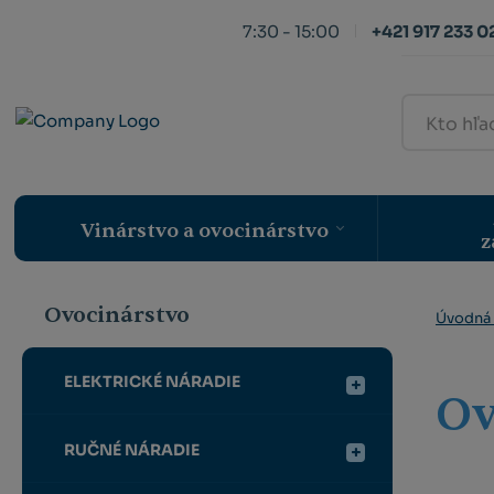
7:30 - 15:00
+421 917 233 0
Kto
hľadá,
ten
nájde
Vinárstvo a ovocinárstvo
z
Ovocinárstvo
Úvodná 
ELEKTRICKÉ NÁRADIE
Ov
RUČNÉ NÁRADIE