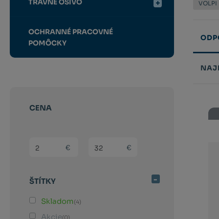
TRÁVNE OSIVO
VOLPI
OCHRANNÉ PRACOVNÉ
ODP
POMÔCKY
NAJ
Řazení
produk
CENA
(sk) Min. hodnota
(sk) Max. hodnota
€
€
ŠTÍTKY
Skladom
(4)
Akcie
(0)