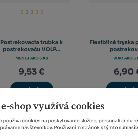
Postrekovacia trubka k
Flexibilné tryska 
postrekovaču VOLP...
postrekova
MENEJ AKO 5 KS
VIAC AKO 5 
9,53 €
6,90 
KÚPIŤ
KÚPIŤ
Ks
Ks
Navýšit
N
Změnit
Změ
Snížit
Sn
množství
m
počet
poč
množství
m
 e-shop využívá cookies
 používa cookies na poskytovanie služieb, personalizáciu r
správanie návštevníkov. Používaním stránok s týmto súhlasít