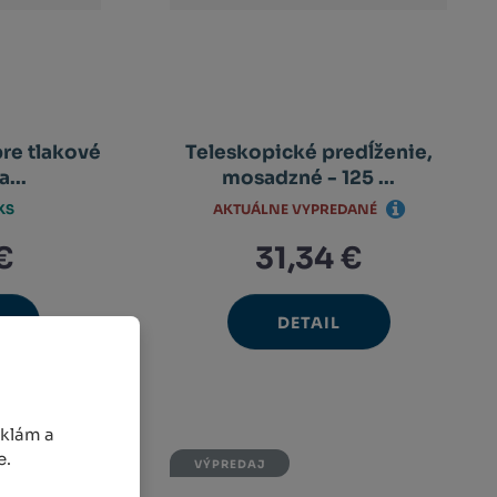
pre tlakové
Teleskopické predĺženie,
...
mosadzné - 125 ...
AKTUÁLNE VYPREDANÉ
KS
€
31,34 €
DETAIL
avýšit
nit
ížit
nožství
et
nožství
eklám a
e.
VÝPREDAJ