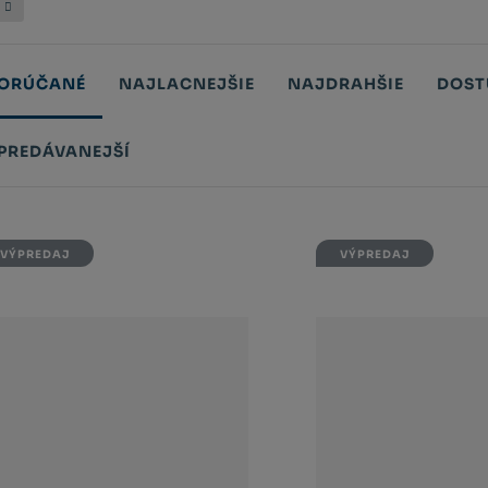
ORÚČANÉ
NAJLACNEJŠIE
NAJDRAHŠIE
DOST
PREDÁVANEJŠÍ
tů
VÝPREDAJ
VÝPREDAJ