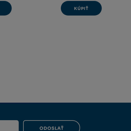
KÚPIŤ
Ks
Navýšit
Změnit
Snížit
množství
počet
množství
ODOSLAŤ