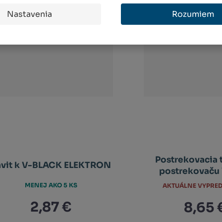
Nastavenia
Rozumiem
Postrekovacia 
ávit k V-BLACK ELEKTRON
postrekovaču 
MENEJ AKO 5 KS
AKTUÁLNE VYPRE
2,87 €
8,65 