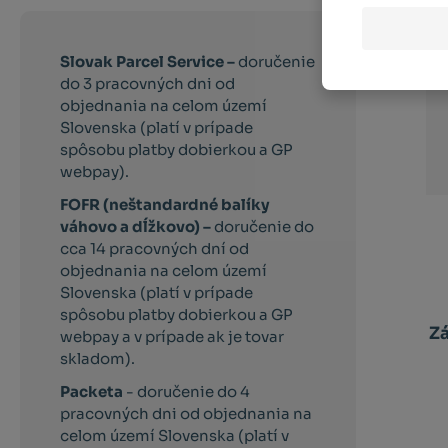
Slovak Parcel Service –
doručenie
do 3 pracovných dni od
objednania na celom území
Slovenska (platí v prípade
spôsobu platby dobierkou a GP
webpay).
FOFR (neštandardné balíky
váhovo a dĺžkovo) –
doručenie do
cca 14 pracovných dní od
objednania na celom území
Slovenska (platí v prípade
spôsobu platby dobierkou a GP
Z
webpay a v prípade ak je tovar
skladom).
Packeta
- doručenie do 4
pracovných dni od objednania na
celom území Slovenska (platí v