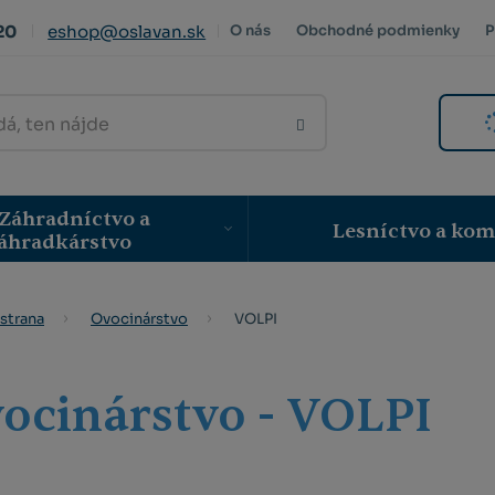
20
eshop@oslavan.sk
O nás
Obchodné podmienky
P
VYHLEDAT
Záhradníctvo a
Lesníctvo a ko
áhradkárstvo
VOLPI
strana
Ovocinárstvo
ocinárstvo - VOLPI