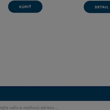
KÚPIŤ
Ks
DETAIL
Navýšit
Změnit
Snížit
množství
počet
množství